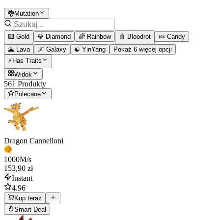
🐉Mutation
🟨 Gold
💎 Diamond
🌈 Rainbow
🩸 Bloodrot
🍬 Candy
🌋 Lava
🌌 Galaxy
☯️ YinYang
Pokaż 6 więcej opcji
⚡Has Traits
Widok
561 Produkty
Polecane
Dragon Cannelloni
1000
M/s
153,90 zł
Instant
4.96
Kup teraz
Smart Deal