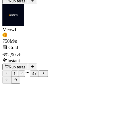
Kup teraz
Meowl
750
M/s
🟨 Gold
692,90 zł
Instant
Kup teraz
1
2
47