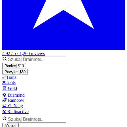
4.92 / 5 · 1,260 reviews
Poniżej $10
Powyżej $50
✅Traits
❌Traits
🟨 Gold
💎 Diamond
🌈 Rainbow
☯️ YinYang
☢️ Radioactive
Filtry