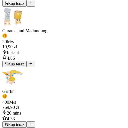
Kup teraz
Garama and Madundung
50
M/s
19,90 zł
Instant
4.86
Kup teraz
Griffin
400
M/s
769,90 zł
20 mins
4.33
Kup teraz