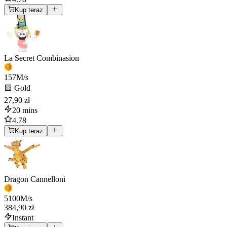
Kup teraz
La Secret Combinasion
157
M/s
🟨 Gold
27,90 zł
20 mins
4.78
Kup teraz
Dragon Cannelloni
5100
M/s
384,90 zł
Instant