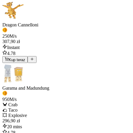
Dragon Cannelloni
250
M/s
307,90 zł
Instant
4.78
Kup teraz
Garama and Madundung
950
M/s
🦀 Crab
🌮 Taco
💥 Explosive
296,90 zł
20 mins
4.78