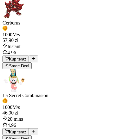
Cerberus
1000
M/s
57,90 zł
Instant
4.96
Kup teraz
Smart Deal
La Secret Combinasion
1000
M/s
46,90 zł
20 mins
4.96
Kup teraz
Smart Deal