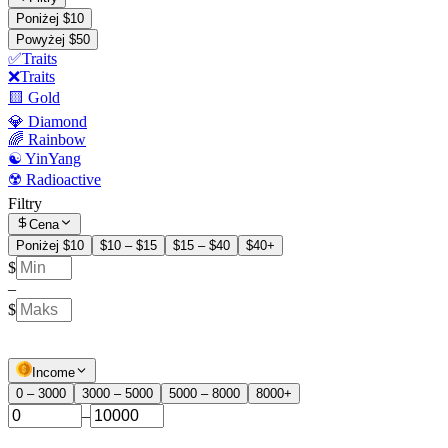
Poniżej $10
Powyżej $50
✅Traits
❌Traits
🟨 Gold
💎 Diamond
🌈 Rainbow
☯️ YinYang
☢️ Radioactive
Filtry
Cena
Poniżej $10
$10 – $15
$15 – $40
$40+
$
–
$
Income
0 – 3000
3000 – 5000
5000 – 8000
8000+
–