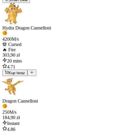
Hydra Dragon Cannelloni
4200
M/s
💀 Cursed
🔥 Fire
303,90 zł
20 mins
4.71
Kup teraz
Dragon Cannelloni
250
M/s
184,90 zł
Instant
4.86