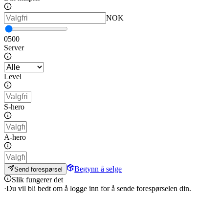
NOK
0
500
Server
Level
S-hero
А-hero
Begynn å selge
Send forespørsel
Slik fungerer det
·
Du vil bli bedt om å logge inn for å sende forespørselen din.