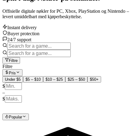
Offisielle digitale nøkler for PC, Xbox, PlayStation og Nintendo –
levert umiddelbart med kjøperbeskyttelse.
Instant delivery
Buyer protection
24/7 support
Filtre
Filtre
Pris
Under $5
$5 – $10
$10 – $25
$25 – $50
$50+
$
–
$
Popular