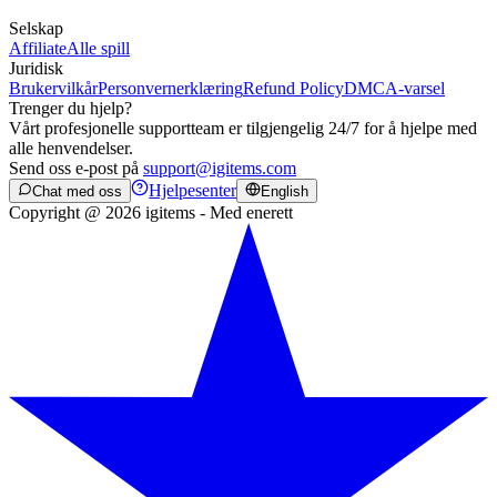
Selskap
Affiliate
Alle spill
Juridisk
Brukervilkår
Personvernerklæring
Refund Policy
DMCA-varsel
Trenger du hjelp?
Vårt profesjonelle supportteam er tilgjengelig 24/7 for å hjelpe med
alle henvendelser.
Send oss e-post på
support@igitems.com
Hjelpesenter
Chat med oss
English
Copyright @ 2026 igitems - Med enerett