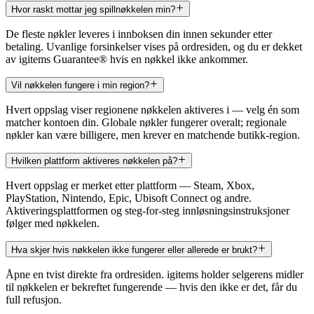
Hvor raskt mottar jeg spillnøkkelen min?
De fleste nøkler leveres i innboksen din innen sekunder etter
betaling. Uvanlige forsinkelser vises på ordresiden, og du er dekket
av igitems Guarantee® hvis en nøkkel ikke ankommer.
Vil nøkkelen fungere i min region?
Hvert oppslag viser regionene nøkkelen aktiveres i — velg én som
matcher kontoen din. Globale nøkler fungerer overalt; regionale
nøkler kan være billigere, men krever en matchende butikk-region.
Hvilken plattform aktiveres nøkkelen på?
Hvert oppslag er merket etter plattform — Steam, Xbox,
PlayStation, Nintendo, Epic, Ubisoft Connect og andre.
Aktiveringsplattformen og steg-for-steg innløsningsinstruksjoner
følger med nøkkelen.
Hva skjer hvis nøkkelen ikke fungerer eller allerede er brukt?
Åpne en tvist direkte fra ordresiden. igitems holder selgerens midler
til nøkkelen er bekreftet fungerende — hvis den ikke er det, får du
full refusjon.