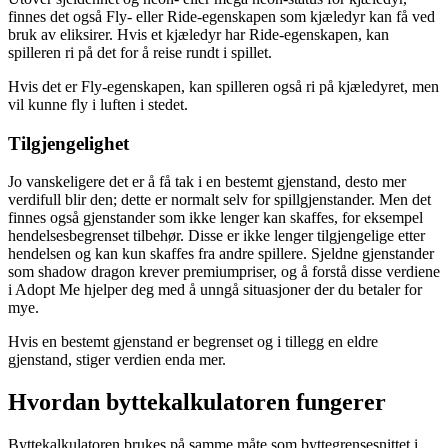
finnes det også Fly- eller Ride-egenskapen som kjæledyr kan få ved
bruk av eliksirer. Hvis et kjæledyr har Ride-egenskapen, kan
spilleren ri på det for å reise rundt i spillet.
Hvis det er Fly-egenskapen, kan spilleren også ri på kjæledyret, men
vil kunne fly i luften i stedet.
Tilgjengelighet
Jo vanskeligere det er å få tak i en bestemt gjenstand, desto mer
verdifull blir den; dette er normalt selv for spillgjenstander. Men det
finnes også gjenstander som ikke lenger kan skaffes, for eksempel
hendelsesbegrenset tilbehør. Disse er ikke lenger tilgjengelige etter
hendelsen og kan kun skaffes fra andre spillere. Sjeldne gjenstander
som shadow dragon krever premiumpriser, og å forstå disse verdiene
i Adopt Me hjelper deg med å unngå situasjoner der du betaler for
mye.
Hvis en bestemt gjenstand er begrenset og i tillegg en eldre
gjenstand, stiger verdien enda mer.
Hvordan byttekalkulatoren fungerer
Byttekalkulatoren brukes på samme måte som byttegrensesnittet i