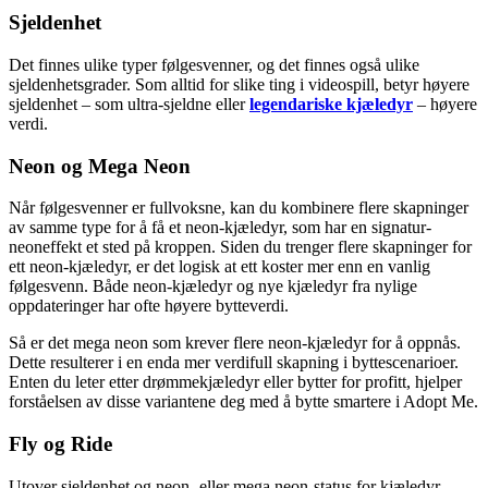
Sjeldenhet
Det finnes ulike typer følgesvenner, og det finnes også ulike
sjeldenhetsgrader. Som alltid for slike ting i videospill, betyr høyere
sjeldenhet – som ultra-sjeldne eller
legendariske kjæledyr
– høyere
verdi.
Neon og Mega Neon
Når følgesvenner er fullvoksne, kan du kombinere flere skapninger
av samme type for å få et neon-kjæledyr, som har en signatur-
neoneffekt et sted på kroppen. Siden du trenger flere skapninger for
ett neon-kjæledyr, er det logisk at ett koster mer enn en vanlig
følgesvenn. Både neon-kjæledyr og nye kjæledyr fra nylige
oppdateringer har ofte høyere bytteverdi.
Så er det mega neon som krever flere neon-kjæledyr for å oppnås.
Dette resulterer i en enda mer verdifull skapning i byttescenarioer.
Enten du leter etter drømmekjæledyr eller bytter for profitt, hjelper
forståelsen av disse variantene deg med å bytte smartere i Adopt Me.
Fly og Ride
Utover sjeldenhet og neon- eller mega neon-status for kjæledyr,