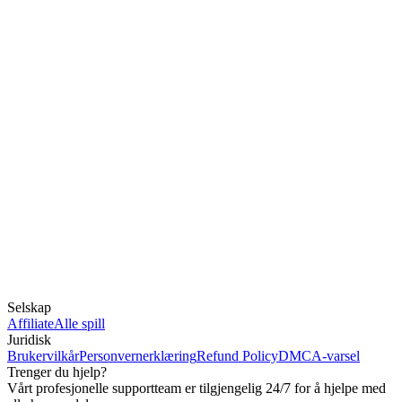
Selskap
Affiliate
Alle spill
Juridisk
Brukervilkår
Personvernerklæring
Refund Policy
DMCA-varsel
Trenger du hjelp?
Vårt profesjonelle supportteam er tilgjengelig 24/7 for å hjelpe med