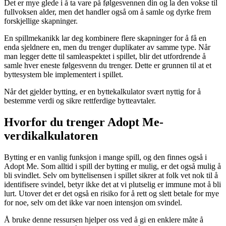
Det er mye glede i å ta vare på følgesvennen din og la den vokse til
fullvoksen alder, men det handler også om å samle og dyrke frem
forskjellige skapninger.
En spillmekanikk lar deg kombinere flere skapninger for å få en
enda sjeldnere en, men du trenger duplikater av samme type. Når
man legger dette til samleaspektet i spillet, blir det utfordrende å
samle hver eneste følgesvenn du trenger. Dette er grunnen til at et
byttesystem ble implementert i spillet.
Når det gjelder bytting, er en byttekalkulator svært nyttig for å
bestemme verdi og sikre rettferdige bytteavtaler.
Hvorfor du trenger Adopt Me-
verdikalkulatoren
Bytting er en vanlig funksjon i mange spill, og den finnes også i
Adopt Me. Som alltid i spill der bytting er mulig, er det også mulig å
bli svindlet. Selv om byttelisensen i spillet sikrer at folk vet nok til å
identifisere svindel, betyr ikke det at vi plutselig er immune mot å bli
lurt. Utover det er det også en risiko for å rett og slett betale for mye
for noe, selv om det ikke var noen intensjon om svindel.
Å bruke denne ressursen hjelper oss ved å gi en enklere måte å