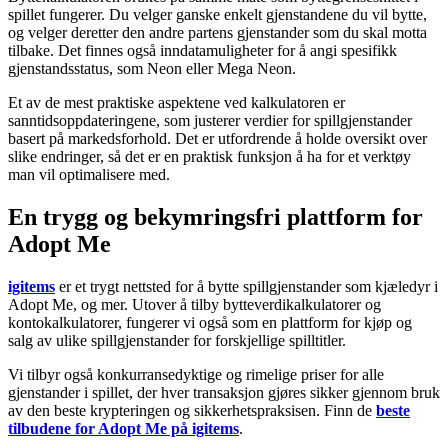
spillet fungerer. Du velger ganske enkelt gjenstandene du vil bytte,
og velger deretter den andre partens gjenstander som du skal motta
tilbake. Det finnes også inndatamuligheter for å angi spesifikk
gjenstandsstatus, som Neon eller Mega Neon.
Et av de mest praktiske aspektene ved kalkulatoren er
sanntidsoppdateringene, som justerer verdier for spillgjenstander
basert på markedsforhold. Det er utfordrende å holde oversikt over
slike endringer, så det er en praktisk funksjon å ha for et verktøy
man vil optimalisere med.
En trygg og bekymringsfri plattform for
Adopt Me
igitems
er et trygt nettsted for å bytte spillgjenstander som kjæledyr i
Adopt Me, og mer. Utover å tilby bytteverdikalkulatorer og
kontokalkulatorer, fungerer vi også som en plattform for kjøp og
salg av ulike spillgjenstander for forskjellige spilltitler.
Vi tilbyr også konkurransedyktige og rimelige priser for alle
gjenstander i spillet, der hver transaksjon gjøres sikker gjennom bruk
av den beste krypteringen og sikkerhetspraksisen. Finn de
beste
tilbudene for Adopt Me på igitems
.