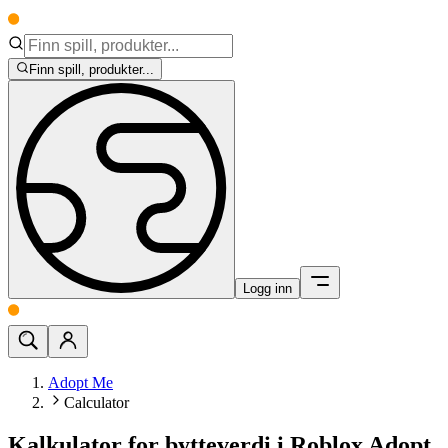
Finn spill, produkter...
Logg inn
Adopt Me
Calculator
Kalkulator for bytteverdi i Roblox Adopt