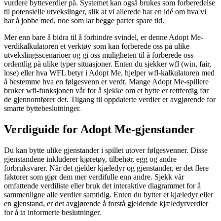
vurdere bytteverdier på. Systemet kan også brukes som forberedelse
til potensielle utvekslinger, slik at vi allerede har en idé om hva vi
har å jobbe med, noe som lar begge parter spare tid.
Mer enn bare å bidra til å forhindre svindel, er denne Adopt Me-
verdikalkulatoren et verktøy som kan forberede oss på ulike
utvekslingsscenarioer og gi oss muligheten til å forberede oss
ordentlig på ulike typer situasjoner. Enten du sjekker wfl (win, fair,
lose) eller hva WFL betyr i Adopt Me, hjelper wfl-kalkulatoren med
å bestemme hva en følgesvenn er verdt. Mange Adopt Me-spillere
bruker wfl-funksjonen vår for å sjekke om et bytte er rettferdig før
de gjennomfører det. Tilgang til oppdaterte verdier er avgjørende for
smarte byttebeslutninger.
Verdiguide for Adopt Me-gjenstander
Du kan bytte ulike gjenstander i spillet utover følgesvenner. Disse
gjenstandene inkluderer kjøretøy, tilbehør, egg og andre
forbruksvarer. Når det gjelder kjæledyr og gjenstander, er det flere
faktorer som gjør dem mer verdifulle enn andre. Sjekk vår
omfattende verdiliste eller bruk det interaktive diagrammet for å
sammenligne alle verdier samtidig. Enten du bytter et kjæledyr eller
en gjenstand, er det avgjørende å forstå gjeldende kjæledyrverdier
for å ta informerte beslutninger.