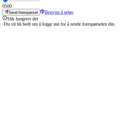
0
500
Begynn å selge
Send forespørsel
Slik fungerer det
·
Du vil bli bedt om å logge inn for å sende forespørselen din.