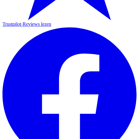
Trustpilot
·
Reviews lezen