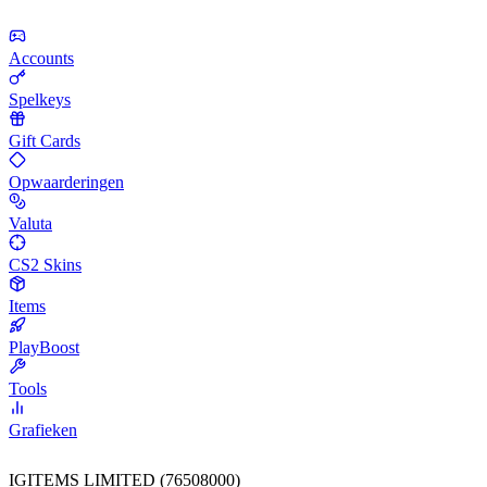
Accounts
Spelkeys
Gift Cards
Opwaarderingen
Valuta
CS2 Skins
Items
PlayBoost
Tools
Grafieken
IGITEMS LIMITED (76508000)