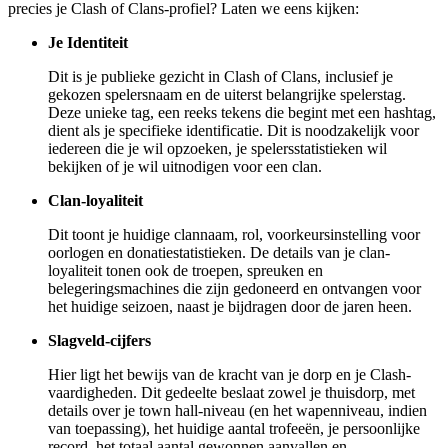
precies je Clash of Clans-profiel? Laten we eens kijken:
Je Identiteit
Dit is je publieke gezicht in Clash of Clans, inclusief je
gekozen spelersnaam en de uiterst belangrijke spelerstag.
Deze unieke tag, een reeks tekens die begint met een hashtag,
dient als je specifieke identificatie. Dit is noodzakelijk voor
iedereen die je wil opzoeken, je spelersstatistieken wil
bekijken of je wil uitnodigen voor een clan.
Clan-loyaliteit
Dit toont je huidige clannaam, rol, voorkeursinstelling voor
oorlogen en donatiestatistieken. De details van je clan-
loyaliteit tonen ook de troepen, spreuken en
belegeringsmachines die zijn gedoneerd en ontvangen voor
het huidige seizoen, naast je bijdragen door de jaren heen.
Slagveld-cijfers
Hier ligt het bewijs van de kracht van je dorp en je Clash-
vaardigheden. Dit gedeelte beslaat zowel je thuisdorp, met
details over je town hall-niveau (en het wapenniveau, indien
van toepassing), het huidige aantal trofeeën, je persoonlijke
record, het totaal aantal gewonnen aanvallen en