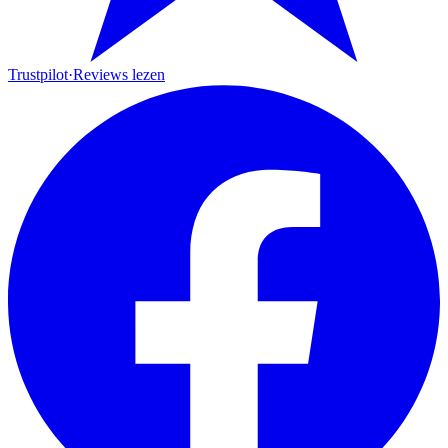
Trustpilot
·
Reviews lezen