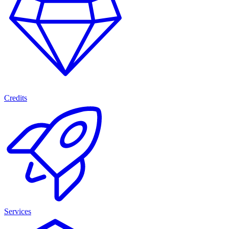
Credits
Services