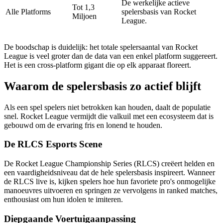
De werkelijke actieve
Tot 1,3
Alle Platforms
spelersbasis van Rocket
Miljoen
League.
De boodschap is duidelijk: het totale spelersaantal van Rocket
League is veel groter dan de data van een enkel platform suggereert.
Het is een cross-platform gigant die op elk apparaat floreert.
Waarom de spelersbasis zo actief blijft
Als een spel spelers niet betrokken kan houden, daalt de populatie
snel. Rocket League vermijdt die valkuil met een ecosysteem dat is
gebouwd om de ervaring fris en lonend te houden.
De RLCS Esports Scene
De Rocket League Championship Series (RLCS) creëert helden en
een vaardigheidsniveau dat de hele spelersbasis inspireert. Wanneer
de RLCS live is, kijken spelers hoe hun favoriete pro's onmogelijke
manoeuvres uitvoeren en springen ze vervolgens in ranked matches,
enthousiast om hun idolen te imiteren.
Diepgaande Voertuigaanpassing