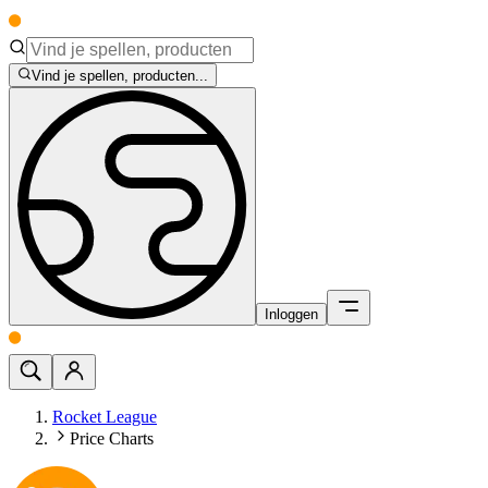
Vind je spellen, producten...
Inloggen
Rocket League
Price Charts