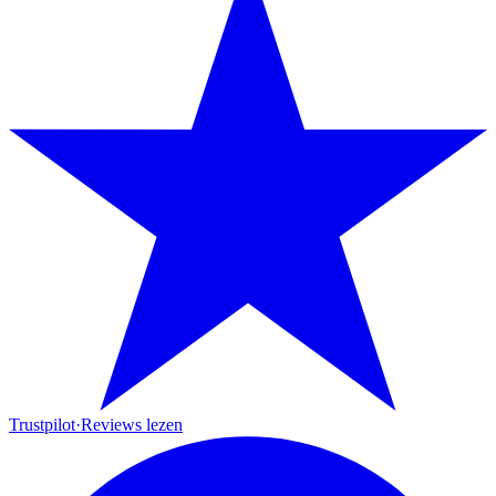
Trustpilot
·
Reviews lezen