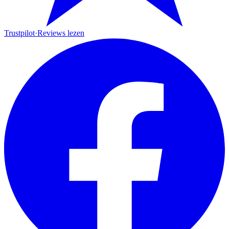
Trustpilot
·
Reviews lezen