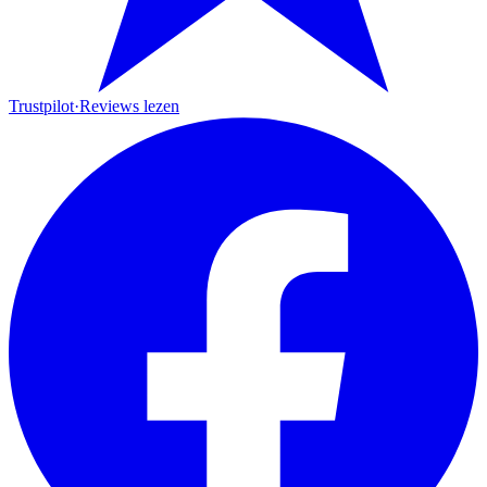
Trustpilot
·
Reviews lezen