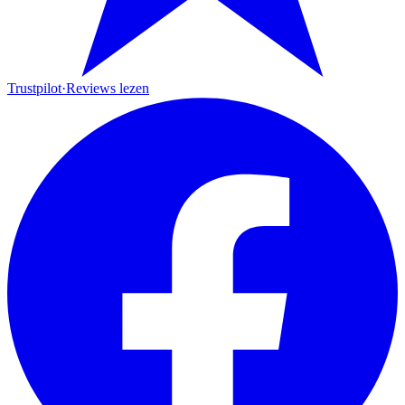
Trustpilot
·
Reviews lezen