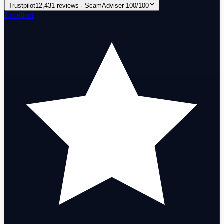
Trustpilot
12,431 reviews · ScamAdviser 100/100
Excellent