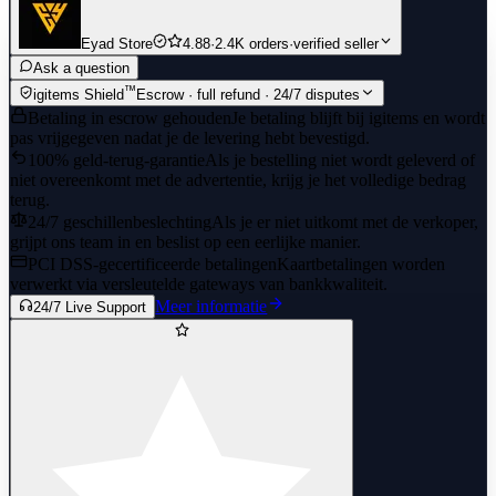
Eyad Store
4.88
·
2.4K orders
·
verified seller
Ask a question
™
igitems Shield
Escrow · full refund · 24/7 disputes
Betaling in escrow gehouden
Je betaling blijft bij igitems en wordt
pas vrijgegeven nadat je de levering hebt bevestigd.
100% geld-terug-garantie
Als je bestelling niet wordt geleverd of
niet overeenkomt met de advertentie, krijg je het volledige bedrag
terug.
24/7 geschillenbeslechting
Als je er niet uitkomt met de verkoper,
grijpt ons team in en beslist op een eerlijke manier.
PCI DSS-gecertificeerde betalingen
Kaartbetalingen worden
verwerkt via versleutelde gateways van bankkwaliteit.
Meer informatie
24/7 Live Support