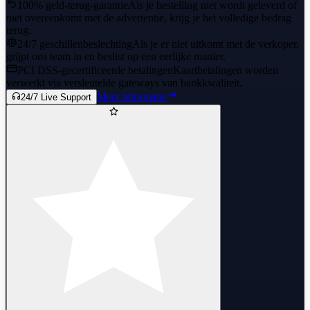
100% geld-terug-garantie
Als je bestelling niet wordt geleverd of
niet overeenkomt met de advertentie, krijg je het volledige bedrag
terug.
24/7 geschillenbeslechting
Als je er niet uitkomt met de verkoper,
grijpt ons team in en beslist op een eerlijke manier.
PCI DSS-gecertificeerde betalingen
Kaartbetalingen worden
verwerkt via versleutelde gateways van bankkwaliteit.
Meer informatie
24/7 Live Support