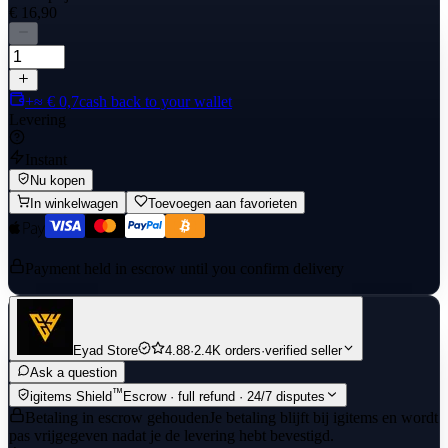
€ 16,90
+≈ € 0,7
cash back to your wallet
Levering
Instant
Nu kopen
In winkelwagen
Toevoegen aan favorieten
Payment held in escrow until you confirm delivery
Eyad Store
4.88
·
2.4K orders
·
verified seller
Ask a question
™
igitems Shield
Escrow · full refund · 24/7 disputes
Betaling in escrow gehouden
Je betaling blijft bij igitems en wordt
pas vrijgegeven nadat je de levering hebt bevestigd.