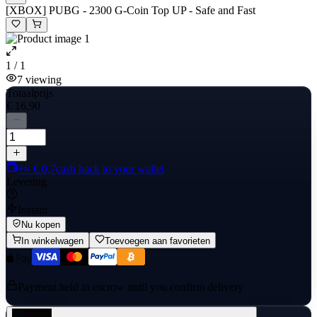
[XBOX] PUBG - 2300 G-Coin Top UP - Safe and Fast
1 / 1
7
viewing
Totaalprijs
€ 16,90
+≈ € 0,7
cash back to your wallet
Levering
Instant
Nu kopen
In winkelwagen
Toevoegen aan favorieten
Payment held in escrow until you confirm delivery