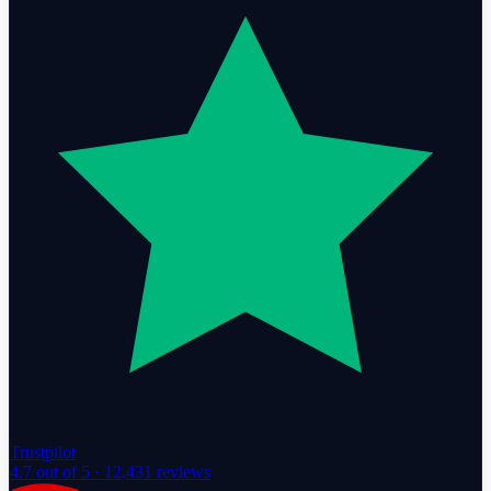
Trustpilot
4.7
out of 5 ·
12,431
reviews