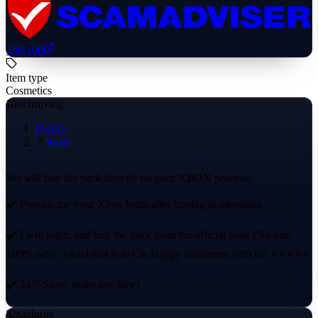
100
/100
Item type
Cosmetics
Beschrijving
PUBG
Items
We will buy the pack directly on your XBOX process:
✔️ Provide me your Xbox login after buying in messages
✔️ I will login, and buy the pack from the official store (No ban,
100% safe✅) And that is it!+5k Happy customers with us! ⭐⭐⭐⭐⭐
✔️ 24/7 Store, order any time!
Totaalprijs