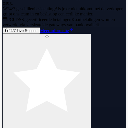
terug.
24/7 geschillenbeslechting
Als je er niet uitkomt met de verkoper,
grijpt ons team in en beslist op een eerlijke manier.
PCI DSS-gecertificeerde betalingen
Kaartbetalingen worden
verwerkt via versleutelde gateways van bankkwaliteit.
Meer informatie
24/7 Live Support