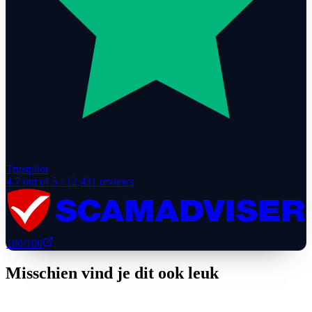
Trustpilot
4.7
out of 5 ·
12,431
reviews
100
/100
Misschien vind je dit ook leuk