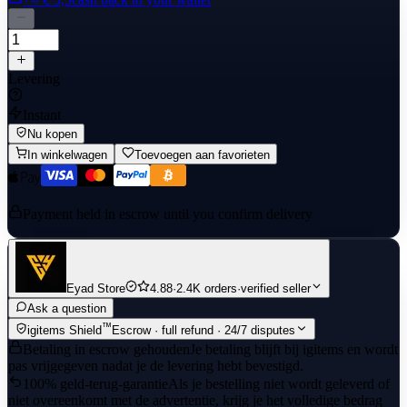
Levering
Instant
Nu kopen
In winkelwagen
Toevoegen aan favorieten
Payment held in escrow until you confirm delivery
Eyad Store
4.88
·
2.4K orders
·
verified seller
Ask a question
™
igitems Shield
Escrow · full refund · 24/7 disputes
Betaling in escrow gehouden
Je betaling blijft bij igitems en wordt
pas vrijgegeven nadat je de levering hebt bevestigd.
100% geld-terug-garantie
Als je bestelling niet wordt geleverd of
niet overeenkomt met de advertentie, krijg je het volledige bedrag