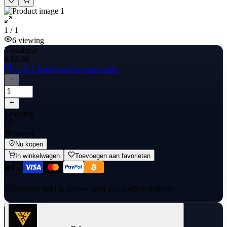
1 / 1
6
viewing
Totaalprijs
€ 83,90
+≈ € 3,3
cash back to your wallet
Levering
Instant
Nu kopen
In winkelwagen
Toevoegen aan favorieten
Payment held in escrow until you confirm delivery