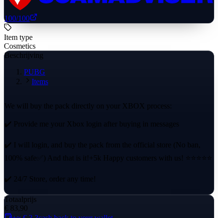
100
/100
Item type
Cosmetics
Beschrijving
PUBG
Items
We will buy the pack directly on your XBOX process:
✔️ Provide me your Xbox login after buying in messages
✔️ I will login, and buy the pack from the official store (No ban,
100% safe✅) And that is it!+5k Happy customers with us! ⭐⭐⭐⭐⭐
✔️ 24/7 Store, order any time!
Totaalprijs
€ 83,90
+≈ € 3,3
cash back to your wallet