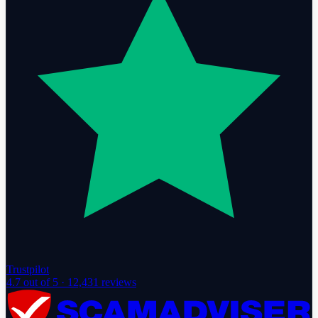
Trustpilot
4.7
out of 5 ·
12,431
reviews