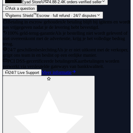
Eyad Store
4.88
·
2.4K orders
·
verified seller
Ask a question
™
igitems Shield
Escrow · full refund · 24/7 disputes
Betaling in escrow gehouden
Je betaling blijft bij igitems en wordt
pas vrijgegeven nadat je de levering hebt bevestigd.
100% geld-terug-garantie
Als je bestelling niet wordt geleverd of
niet overeenkomt met de advertentie, krijg je het volledige bedrag
terug.
24/7 geschillenbeslechting
Als je er niet uitkomt met de verkoper,
grijpt ons team in en beslist op een eerlijke manier.
PCI DSS-gecertificeerde betalingen
Kaartbetalingen worden
verwerkt via versleutelde gateways van bankkwaliteit.
Meer informatie
24/7 Live Support