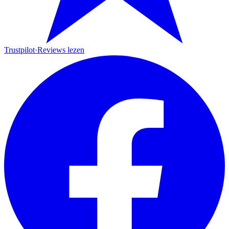
Trustpilot
·
Reviews lezen