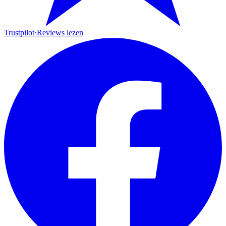
Trustpilot
·
Reviews lezen