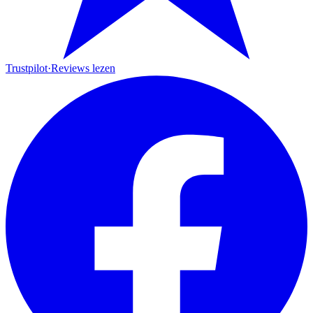
Trustpilot
·
Reviews lezen