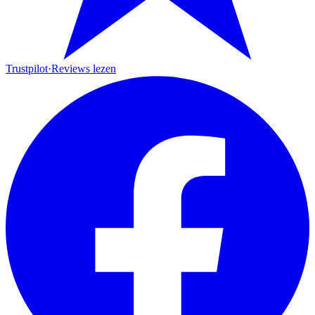
Trustpilot
·
Reviews lezen