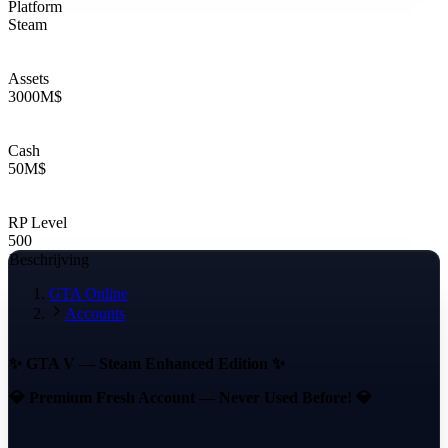
Platform
Steam
Assets
3000
M$
Cash
50
M$
RP Level
500
Beschrijving
GTA Online
Accounts
✨ GTA V — Steam Enhanced Edition ✨
💎 Premium Fresh Account — Never Used Before! 💎