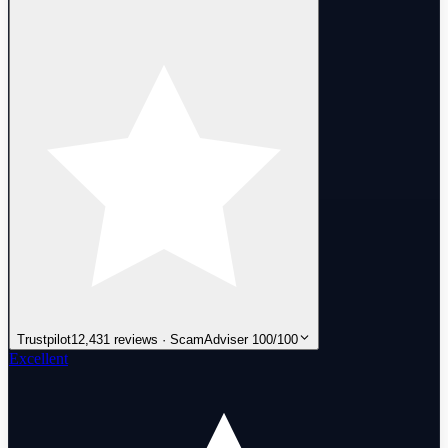
Trustpilot
12,431 reviews · ScamAdviser 100/100
Excellent