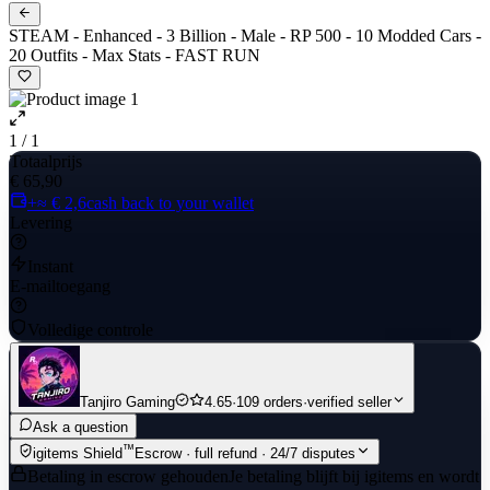
STEAM - Enhanced - 3 Billion - Male - RP 500 - 10 Modded Cars -
20 Outfits - Max Stats - FAST RUN
1 / 1
Totaalprijs
€ 65,90
+≈ € 2,6
cash back to your wallet
Levering
Instant
E-mailtoegang
Volledige controle
Tanjiro Gaming
4.65
·
109 orders
·
verified seller
Ask a question
™
igitems Shield
Escrow · full refund · 24/7 disputes
Betaling in escrow gehouden
Je betaling blijft bij igitems en wordt