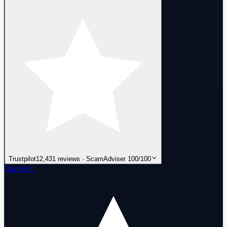
Trustpilot
12,431 reviews · ScamAdviser 100/100
Excellent