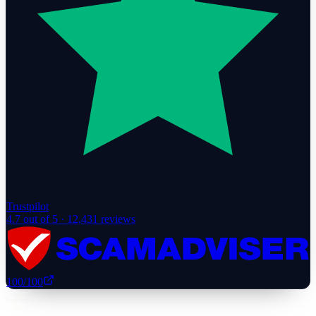
Trustpilot
4.7
out of 5 ·
12,431
reviews
100
/100