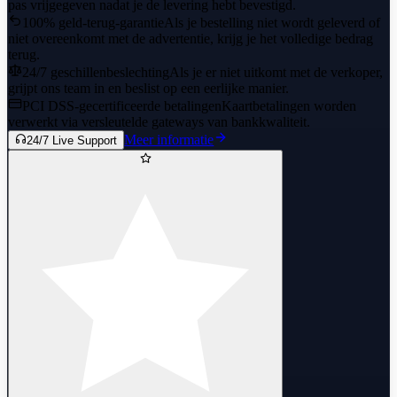
pas vrijgegeven nadat je de levering hebt bevestigd.
100% geld-terug-garantie
Als je bestelling niet wordt geleverd of
niet overeenkomt met de advertentie, krijg je het volledige bedrag
terug.
24/7 geschillenbeslechting
Als je er niet uitkomt met de verkoper,
grijpt ons team in en beslist op een eerlijke manier.
PCI DSS-gecertificeerde betalingen
Kaartbetalingen worden
verwerkt via versleutelde gateways van bankkwaliteit.
Meer informatie
24/7 Live Support