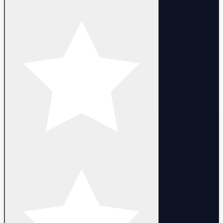
✔️ Skip the Grind — Jump Straight into Endgame GTA Online
✔️ Billionaire Status Secured Safely in Chips & Cash
✔️ Unique Modded Cars & Outfits That Few Players Own
✔️ Clean Handover with Full Email Access — 100% Yours After
Purchase