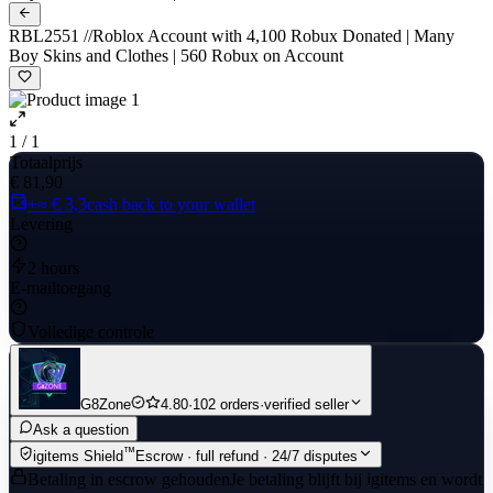
RBL2551 //Roblox Account with 4,100 Robux Donated | Many
Boy Skins and Clothes | 560 Robux on Account
1 / 1
Totaalprijs
€ 81,90
+≈ € 3,3
cash back to your wallet
Levering
2 hours
E-mailtoegang
Volledige controle
G8Zone
4.80
·
102 orders
·
verified seller
Ask a question
™
igitems Shield
Escrow · full refund · 24/7 disputes
Betaling in escrow gehouden
Je betaling blijft bij igitems en wordt