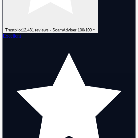
Trustpilot
12,431 reviews · ScamAdviser 100/100
Excellent