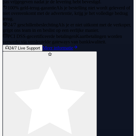
pas vrijgegeven nadat je de levering hebt bevestigd.
100% geld-terug-garantie
Als je bestelling niet wordt geleverd of
niet overeenkomt met de advertentie, krijg je het volledige bedrag
terug.
24/7 geschillenbeslechting
Als je er niet uitkomt met de verkoper,
grijpt ons team in en beslist op een eerlijke manier.
PCI DSS-gecertificeerde betalingen
Kaartbetalingen worden
verwerkt via versleutelde gateways van bankkwaliteit.
Meer informatie
24/7 Live Support