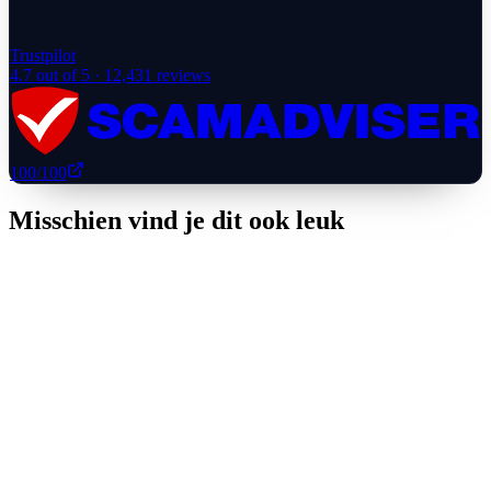
Trustpilot
4.7
out of 5 ·
12,431
reviews
100
/100
Misschien vind je dit ook leuk