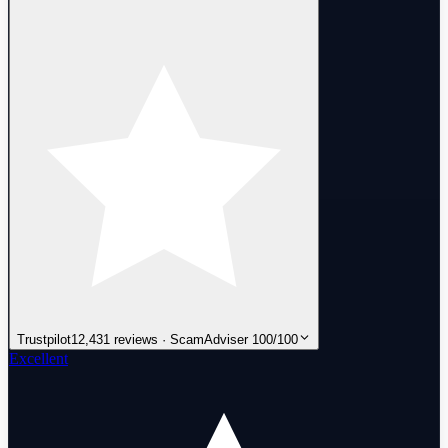
Trustpilot
12,431 reviews · ScamAdviser 100/100
Excellent