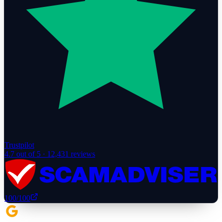
Trustpilot
4.7
out of 5 ·
12,431
reviews
100
/100