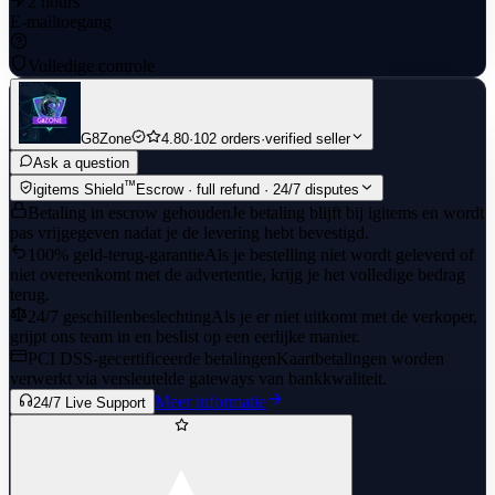
letting you focus on the fun of exploration and creation right away.
2 hours
E-mailtoegang
Volledige controle
G8Zone
4.80
·
102 orders
·
verified seller
Ask a question
™
igitems Shield
Escrow · full refund · 24/7 disputes
Betaling in escrow gehouden
Je betaling blijft bij igitems en wordt
pas vrijgegeven nadat je de levering hebt bevestigd.
100% geld-terug-garantie
Als je bestelling niet wordt geleverd of
niet overeenkomt met de advertentie, krijg je het volledige bedrag
terug.
24/7 geschillenbeslechting
Als je er niet uitkomt met de verkoper,
grijpt ons team in en beslist op een eerlijke manier.
PCI DSS-gecertificeerde betalingen
Kaartbetalingen worden
verwerkt via versleutelde gateways van bankkwaliteit.
Meer informatie
24/7 Live Support