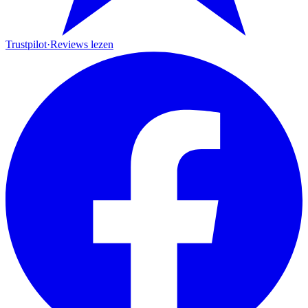
Trustpilot
·
Reviews lezen