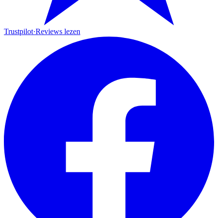
Trustpilot
·
Reviews lezen