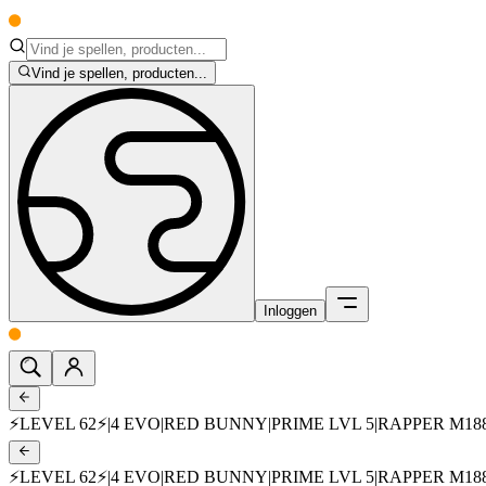
Vind je spellen, producten...
Inloggen
⚡LEVEL 62⚡|4 EVO|RED BUNNY|PRIME LVL 5|RAPPER M1
⚡LEVEL 62⚡|4 EVO|RED BUNNY|PRIME LVL 5|RAPPER M1