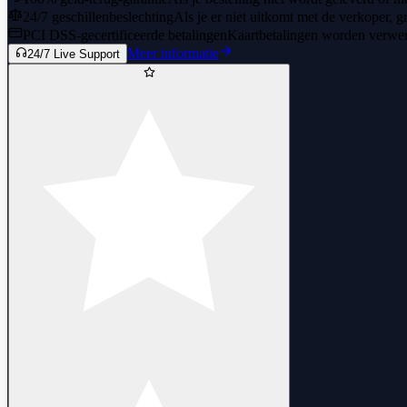
24/7 geschillenbeslechting
Als je er niet uitkomt met de verkoper, gr
PCI DSS-gecertificeerde betalingen
Kaartbetalingen worden verwerk
Meer informatie
24/7 Live Support