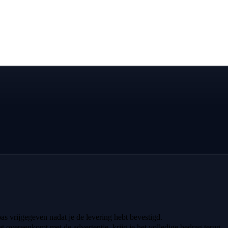
 pas vrijgegeven nadat je de levering hebt bevestigd.
iet overeenkomt met de advertentie, krijg je het volledige bedrag terug.