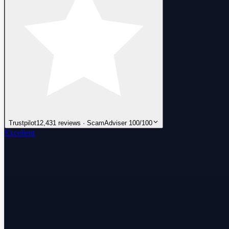
Trustpilot
12,431 reviews · ScamAdviser 100/100
Excellent