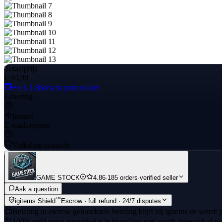
Totaalprijs
€ 44,90
+≈ € 1,8
back to your wallet
Levering
Instant
E-mailtoegang
Volledige controle
GAME STOCK
4.86
·
185 orders
·
verified seller
Ask a question
™
igitems Shield
Escrow · full refund · 24/7 disputes
Betaling in escrow gehouden
Je betaling blijft bij igitems en wordt
100% geld-terug-garantie
Als je bestelling niet wordt geleverd of n