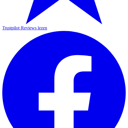
Trustpilot
·
Reviews lezen