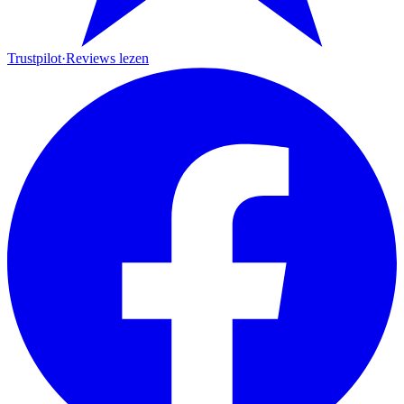
Trustpilot
·
Reviews lezen