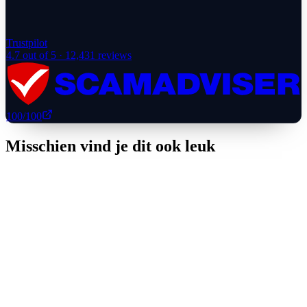
Trustpilot
4.7
out of 5 ·
12,431
reviews
100
/100
Misschien vind je dit ook leuk