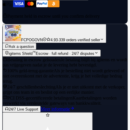
Payment held in escrow until you confirm delivery
FCPOGOVN
4.93
·
339 orders
·
verified seller
Ask a question
™
igitems Shield
Escrow · full refund · 24/7 disputes
Betaling in escrow gehouden
Je betaling blijft bij igitems en wordt
pas vrijgegeven nadat je de levering hebt bevestigd.
100% geld-terug-garantie
Als je bestelling niet wordt geleverd of
niet overeenkomt met de advertentie, krijg je het volledige bedrag
terug.
24/7 geschillenbeslechting
Als je er niet uitkomt met de verkoper,
grijpt ons team in en beslist op een eerlijke manier.
PCI DSS-gecertificeerde betalingen
Kaartbetalingen worden
verwerkt via versleutelde gateways van bankkwaliteit.
Meer informatie
24/7 Live Support