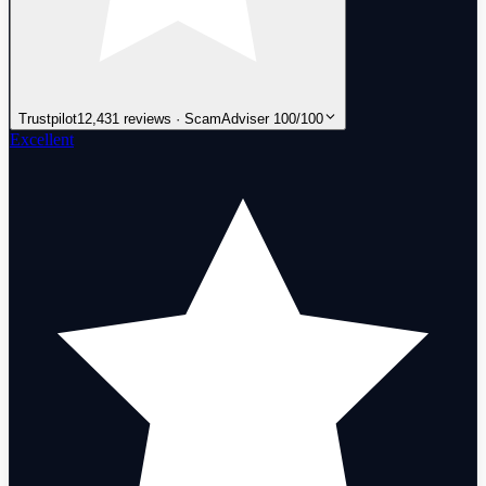
Trustpilot
12,431 reviews · ScamAdviser 100/100
Excellent