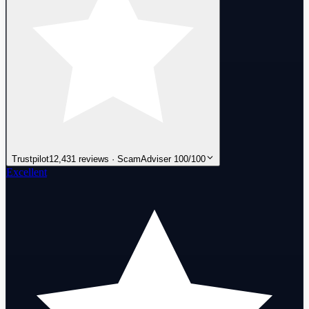
Trustpilot
12,431 reviews · ScamAdviser 100/100
Excellent