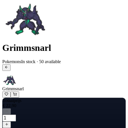
Grimmsnarl
Pokemons
In stock · 50 available
Grimmsnarl
Totaalprijs
€ 22,90