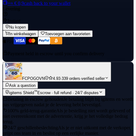
+≈ € 0,9
cash back to your wallet
Levering
Instant
Nu kopen
In winkelwagen
Toevoegen aan favorieten
Payment held in escrow until you confirm delivery
FCPOGOVN
4.93
·
339 orders
·
verified seller
Ask a question
™
igitems Shield
Escrow · full refund · 24/7 disputes
Betaling in escrow gehouden
Je betaling blijft bij igitems en wordt
pas vrijgegeven nadat je de levering hebt bevestigd.
100% geld-terug-garantie
Als je bestelling niet wordt geleverd of
niet overeenkomt met de advertentie, krijg je het volledige bedrag
terug.
24/7 geschillenbeslechting
Als je er niet uitkomt met de verkoper,
grijpt ons team in en beslist op een eerlijke manier.