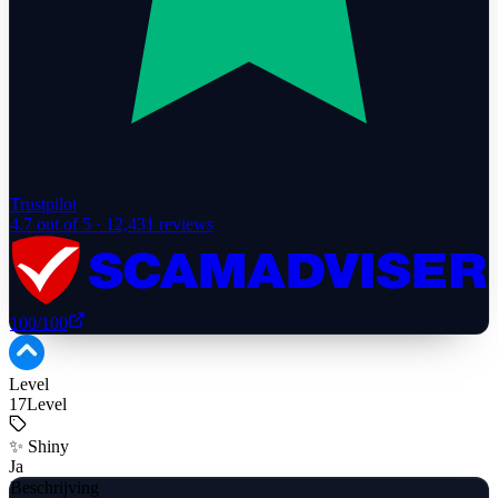
Trustpilot
4.7
out of 5 ·
12,431
reviews
100
/100
Level
17
Level
✨ Shiny
Ja
Beschrijving