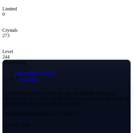
Limited
0
Crystals
273
Level
244
Beschrijving
Dragon Ball Legends
Accounts
FUSION YELLOW GOGETA - BLUE MAJIN VEGETA |
LEVEL 244 | 4 ULTRA CHARACTER | MANY RARE CHECK
DISCRIPTION | INSTANT DELIVERY
[ PREMIUM STACKED ACCOUNT ]
⚡️LEVEL 244