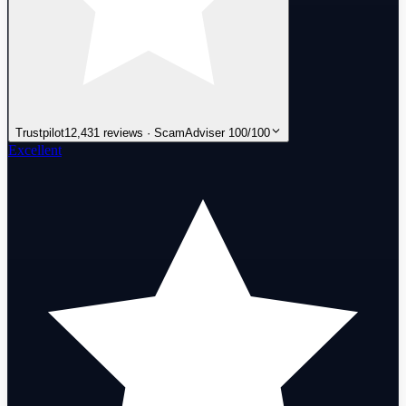
Trustpilot
12,431 reviews · ScamAdviser 100/100
Excellent