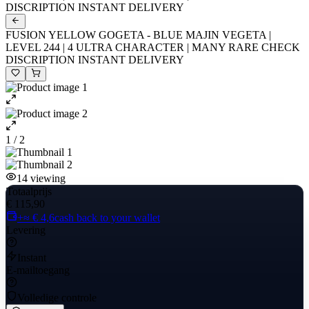
DISCRIPTION INSTANT DELIVERY
FUSION YELLOW GOGETA - BLUE MAJIN VEGETA |
LEVEL 244 | 4 ULTRA CHARACTER | MANY RARE CHECK
DISCRIPTION INSTANT DELIVERY
1 / 2
14
viewing
Totaalprijs
€ 115,90
+≈ € 4,6
cash back to your wallet
Levering
Instant
E-mailtoegang
Volledige controle