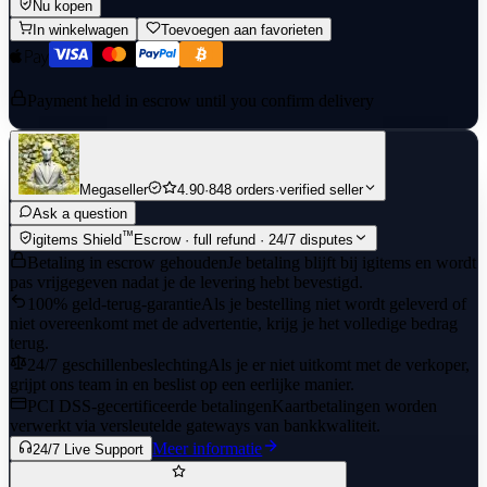
Nu kopen
In winkelwagen
Toevoegen aan favorieten
Payment held in escrow until you confirm delivery
Megaseller
4.90
·
848 orders
·
verified seller
Ask a question
™
igitems Shield
Escrow · full refund · 24/7 disputes
Betaling in escrow gehouden
Je betaling blijft bij igitems en wordt
pas vrijgegeven nadat je de levering hebt bevestigd.
100% geld-terug-garantie
Als je bestelling niet wordt geleverd of
niet overeenkomt met de advertentie, krijg je het volledige bedrag
terug.
24/7 geschillenbeslechting
Als je er niet uitkomt met de verkoper,
grijpt ons team in en beslist op een eerlijke manier.
PCI DSS-gecertificeerde betalingen
Kaartbetalingen worden
verwerkt via versleutelde gateways van bankkwaliteit.
Meer informatie
24/7 Live Support