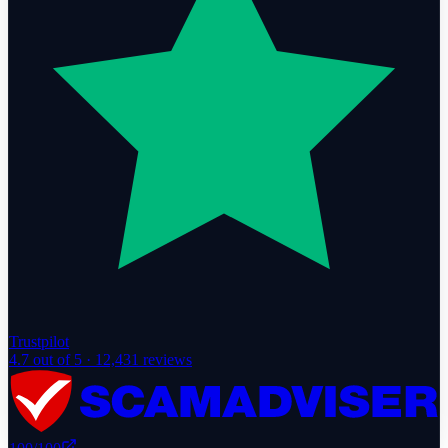
Trustpilot
4.7
out of 5 ·
12,431
reviews