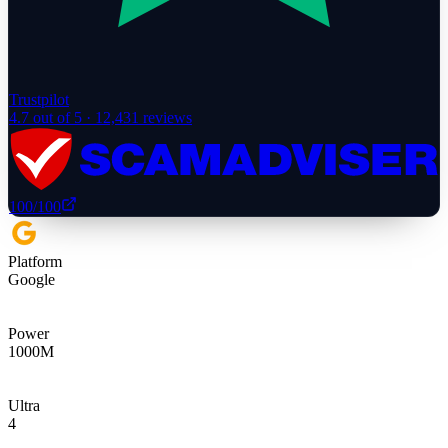
Trustpilot
4.7
out of 5 ·
12,431
reviews
100
/100
Platform
Google
Power
1000
M
Ultra
4