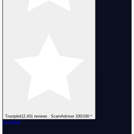
Trustpilot
12,431 reviews · ScamAdviser 100/100
Excellent