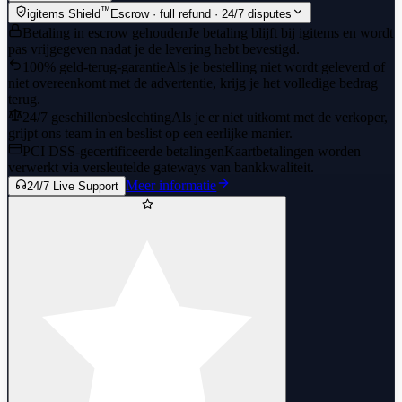
™
igitems Shield
Escrow · full refund · 24/7 disputes
Betaling in escrow gehouden
Je betaling blijft bij igitems en wordt
#AVAILABLE
pas vrijgegeven nadat je de levering hebt bevestigd.
INSTANT DELIVERY
100% geld-terug-garantie
Als je bestelling niet wordt geleverd of
niet overeenkomt met de advertentie, krijg je het volledige bedrag
terug.
24/7 geschillenbeslechting
Als je er niet uitkomt met de verkoper,
grijpt ons team in en beslist op een eerlijke manier.
PCI DSS-gecertificeerde betalingen
Kaartbetalingen worden
verwerkt via versleutelde gateways van bankkwaliteit.
Meer informatie
24/7 Live Support