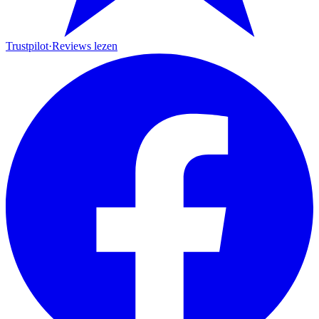
Trustpilot
·
Reviews lezen