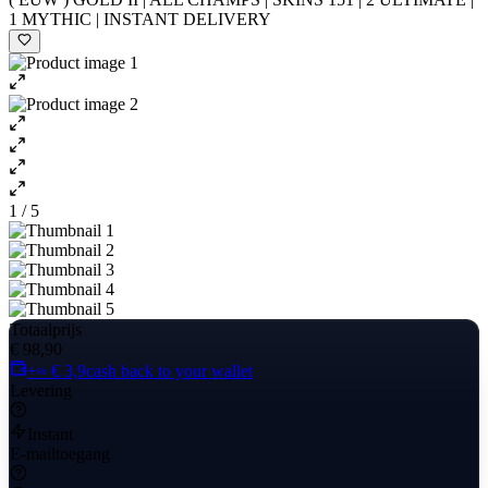
1 MYTHIC | INSTANT DELIVERY
1 / 5
Totaalprijs
€ 98,90
+≈ € 3,9
cash back to your wallet
Levering
Instant
E-mailtoegang