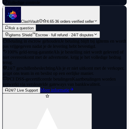
Volledige controle
ClashVault
4.65
·
36 orders
·
verified seller
Ask a question
™
igitems Shield
Escrow · full refund · 24/7 disputes
Betaling in escrow gehouden
Je betaling blijft bij igitems en wordt
pas vrijgegeven nadat je de levering hebt bevestigd.
100% geld-terug-garantie
Als je bestelling niet wordt geleverd of
niet overeenkomt met de advertentie, krijg je het volledige bedrag
terug.
24/7 geschillenbeslechting
Als je er niet uitkomt met de verkoper,
grijpt ons team in en beslist op een eerlijke manier.
PCI DSS-gecertificeerde betalingen
Kaartbetalingen worden
verwerkt via versleutelde gateways van bankkwaliteit.
Meer informatie
24/7 Live Support