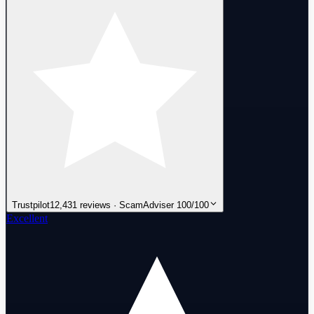
Trustpilot
12,431 reviews · ScamAdviser 100/100
Excellent