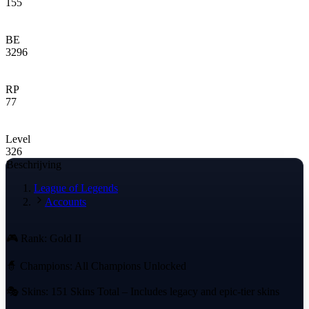
155
BE
3296
RP
77
Level
326
Beschrijving
League of Legends
Accounts
🎮 Rank: Gold II
🧙 Champions: All Champions Unlocked
🎭 Skins: 151 Skins Total – Includes legacy and epic-tier skins