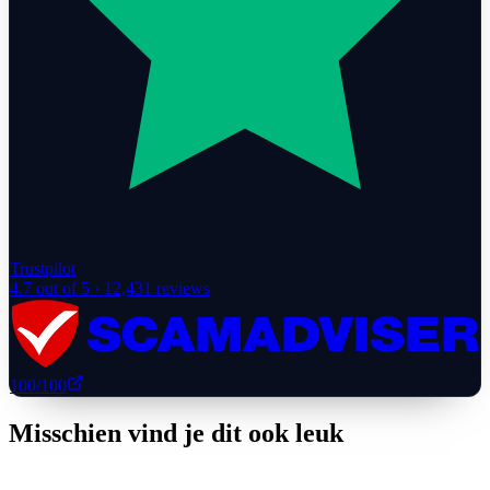
Trustpilot
4.7
out of 5 ·
12,431
reviews
100
/100
Misschien vind je dit ook leuk