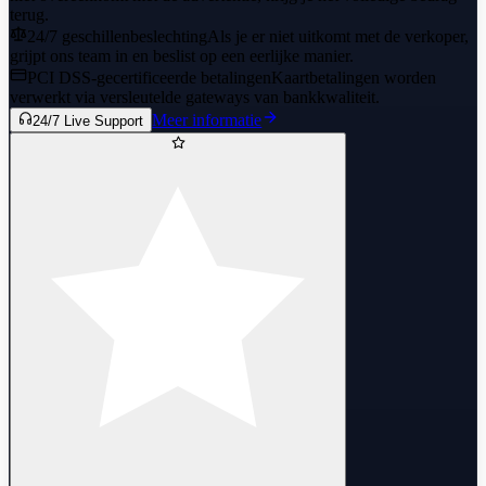
terug.
24/7 geschillenbeslechting
Als je er niet uitkomt met de verkoper,
grijpt ons team in en beslist op een eerlijke manier.
PCI DSS-gecertificeerde betalingen
Kaartbetalingen worden
verwerkt via versleutelde gateways van bankkwaliteit.
Meer informatie
24/7 Live Support