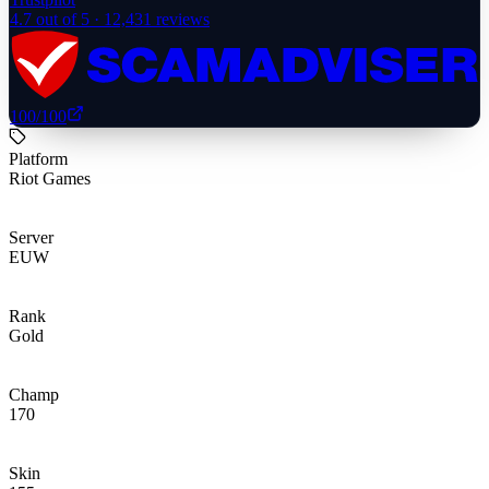
4.7
out of 5 ·
12,431
reviews
100
/100
Platform
Riot Games
Server
EUW
Rank
Gold
Champ
170
Skin