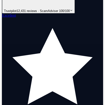
Trustpilot
12,431 reviews · ScamAdviser 100/100
Excellent