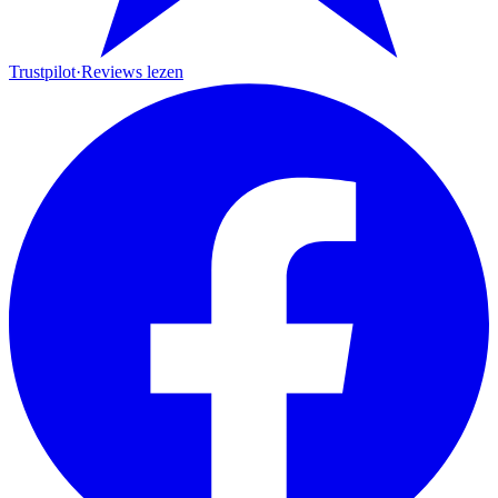
Trustpilot
·
Reviews lezen