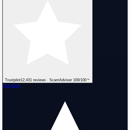
Trustpilot
12,431 reviews · ScamAdviser 100/100
Excellent