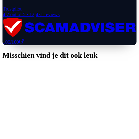
Trustpilot
4.7
out of 5 ·
12,431
reviews
100
/100
Misschien vind je dit ook leuk