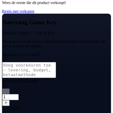
Wees de eerste die dit product verkoopt!
Begin met verkopen
Aanvraag Game Key
Dragons Dogma 2 - XBOX Key
Stuur een verzoek en we stellen onze verkopers op de hoogte om
aan je wensen te voldoen.
Nog iets toe te voegen?
Hoeveel heb je nodig?
Je richtprijs