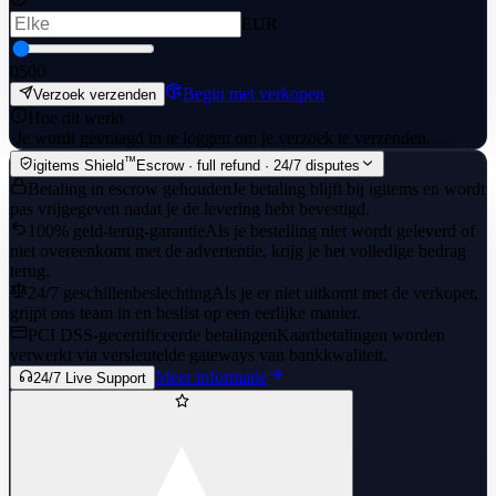
EUR
0
500
Begin met verkopen
Verzoek verzenden
Hoe dit werkt
·
Je wordt gevraagd in te loggen om je verzoek te verzenden.
™
igitems Shield
Escrow · full refund · 24/7 disputes
Betaling in escrow gehouden
Je betaling blijft bij igitems en wordt
pas vrijgegeven nadat je de levering hebt bevestigd.
100% geld-terug-garantie
Als je bestelling niet wordt geleverd of
niet overeenkomt met de advertentie, krijg je het volledige bedrag
terug.
24/7 geschillenbeslechting
Als je er niet uitkomt met de verkoper,
grijpt ons team in en beslist op een eerlijke manier.
PCI DSS-gecertificeerde betalingen
Kaartbetalingen worden
verwerkt via versleutelde gateways van bankkwaliteit.
Meer informatie
24/7 Live Support