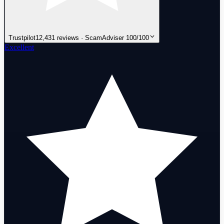
Trustpilot
12,431 reviews · ScamAdviser 100/100
Excellent