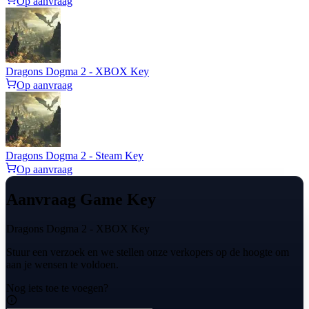
Op aanvraag
Dragons Dogma 2 - XBOX Key
Op aanvraag
Dragons Dogma 2 - Steam Key
Op aanvraag
Aanvraag Game Key
Dragons Dogma 2 - XBOX Key
Stuur een verzoek en we stellen onze verkopers op de hoogte om
aan je wensen te voldoen.
Nog iets toe te voegen?