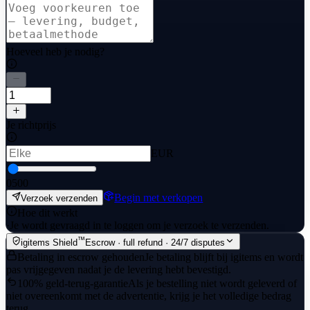
Hoeveel heb je nodig?
Je richtprijs
EUR
0
500
Begin met verkopen
Verzoek verzenden
Hoe dit werkt
·
Je wordt gevraagd in te loggen om je verzoek te verzenden.
™
igitems Shield
Escrow · full refund · 24/7 disputes
Betaling in escrow gehouden
Je betaling blijft bij igitems en wordt
pas vrijgegeven nadat je de levering hebt bevestigd.
100% geld-terug-garantie
Als je bestelling niet wordt geleverd of
niet overeenkomt met de advertentie, krijg je het volledige bedrag
terug.