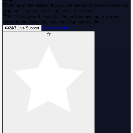
24/7 geschillenbeslechting
Als je er niet uitkomt met de verkoper,
grijpt ons team in en beslist op een eerlijke manier.
PCI DSS-gecertificeerde betalingen
Kaartbetalingen worden
verwerkt via versleutelde gateways van bankkwaliteit.
Meer informatie
24/7 Live Support