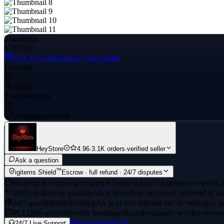
Totaalprijs
€ 267,90
+≈ € 10,7
cash back to your wallet
Levering
Instant
E-mailtoegang
Volledige controle
HeyStore
4.96
·
3.1K orders
·
verified seller
Ask a question
™
igitems Shield
Escrow · full refund · 24/7 disputes
Betaling in escrow gehouden
Je betaling blijft bij igitems en wordt
100% geld-terug-garantie
Als je bestelling niet wordt geleverd of n
24/7 geschillenbeslechting
Als je er niet uitkomt met de verkoper, gr
PCI DSS-gecertificeerde betalingen
Kaartbetalingen worden verwerk
Meer informatie
24/7 Live Support