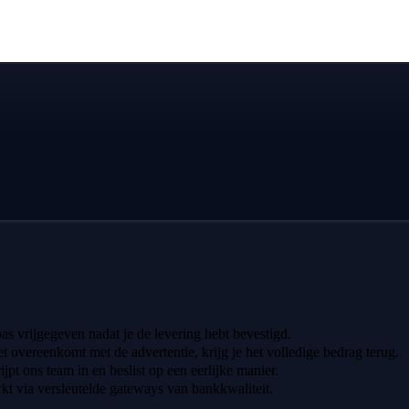
 pas vrijgegeven nadat je de levering hebt bevestigd.
iet overeenkomt met de advertentie, krijg je het volledige bedrag terug.
ijpt ons team in en beslist op een eerlijke manier.
t via versleutelde gateways van bankkwaliteit.