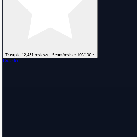
Trustpilot
12,431 reviews · ScamAdviser 100/100
Excellent