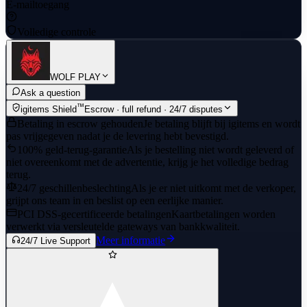
E-mailtoegang
Volledige controle
WOLF PLAY
Ask a question
™
igitems Shield
Escrow · full refund · 24/7 disputes
Betaling in escrow gehouden
Je betaling blijft bij igitems en wordt
pas vrijgegeven nadat je de levering hebt bevestigd.
100% geld-terug-garantie
Als je bestelling niet wordt geleverd of
niet overeenkomt met de advertentie, krijg je het volledige bedrag
terug.
24/7 geschillenbeslechting
Als je er niet uitkomt met de verkoper,
grijpt ons team in en beslist op een eerlijke manier.
PCI DSS-gecertificeerde betalingen
Kaartbetalingen worden
verwerkt via versleutelde gateways van bankkwaliteit.
Meer informatie
24/7 Live Support