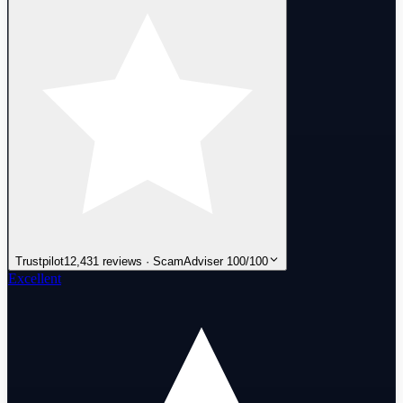
Trustpilot
12,431 reviews · ScamAdviser 100/100
Excellent