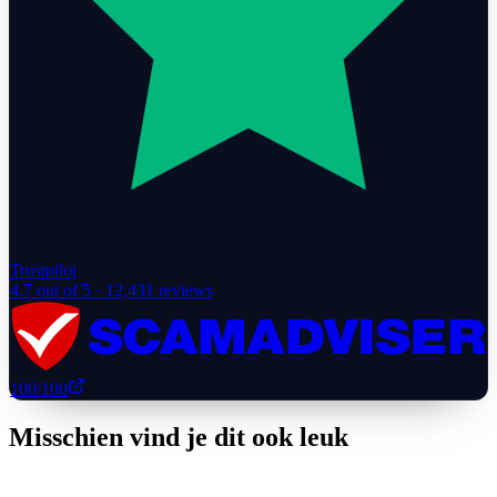
Trustpilot
4.7
out of 5 ·
12,431
reviews
100
/100
Misschien vind je dit ook leuk