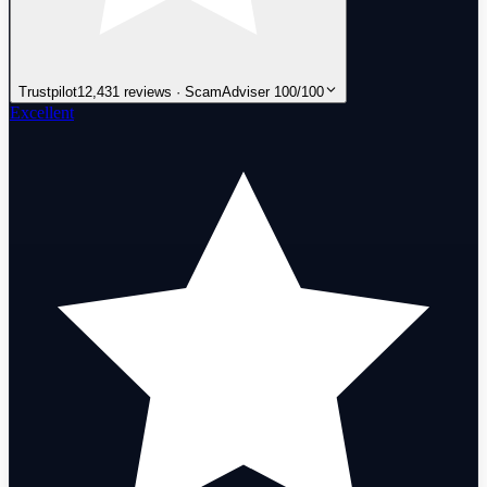
Trustpilot
12,431 reviews · ScamAdviser 100/100
Excellent