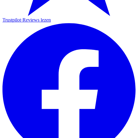
Trustpilot
·
Reviews lezen