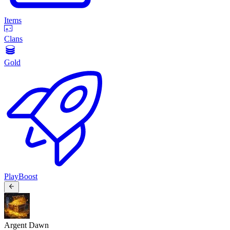
Items
Clans
Gold
PlayBoost
Argent Dawn