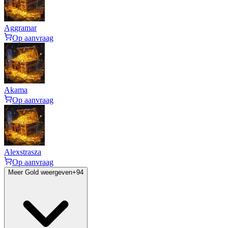
Aggramar
Op aanvraag
Akama
Op aanvraag
Alexstrasza
Op aanvraag
Meer Gold weergeven
+
94