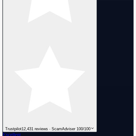
Trustpilot
12,431 reviews · ScamAdviser 100/100
Excellent