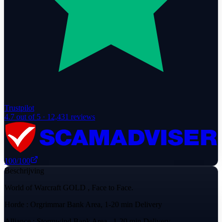
Trustpilot
4.7
out of 5 ·
12,431
reviews
100
/100
Beschrijving
World of Warcraft GOLD , Face to Face.
Horde : Orgrimmar Bank Area, 1-20 min Delivery
Alliance : Stormwind Bank Area , 1-20 min Delivery