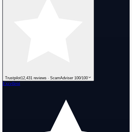
Trustpilot
12,431 reviews · ScamAdviser 100/100
Excellent