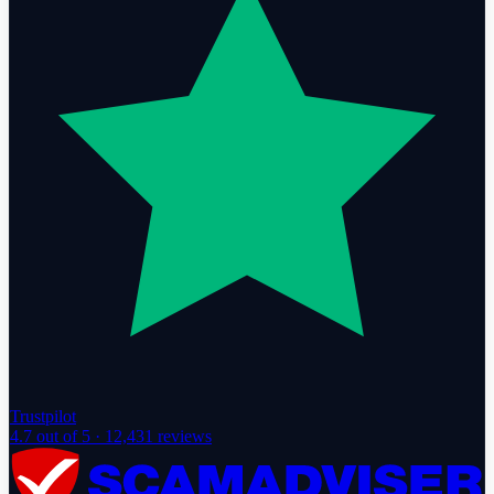
Trustpilot
4.7
out of 5 ·
12,431
reviews