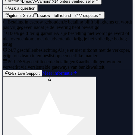
BreadVvVarriors
14 orders
·
verified seller
Ask a question
™
igitems Shield
Escrow · full refund · 24/7 disputes
Betaling in escrow gehouden
Je betaling blijft bij igitems en wordt
pas vrijgegeven nadat je de levering hebt bevestigd.
100% geld-terug-garantie
Als je bestelling niet wordt geleverd of
niet overeenkomt met de advertentie, krijg je het volledige bedrag
terug.
24/7 geschillenbeslechting
Als je er niet uitkomt met de verkoper,
grijpt ons team in en beslist op een eerlijke manier.
PCI DSS-gecertificeerde betalingen
Kaartbetalingen worden
verwerkt via versleutelde gateways van bankkwaliteit.
Meer informatie
24/7 Live Support