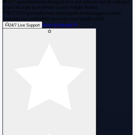
24/7 geschillenbeslechting
Als je er niet uitkomt met de verkoper,
grijpt ons team in en beslist op een eerlijke manier.
PCI DSS-gecertificeerde betalingen
Kaartbetalingen worden
verwerkt via versleutelde gateways van bankkwaliteit.
Meer informatie
24/7 Live Support