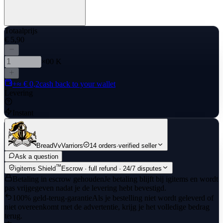
Totaalprijs
€ 5,90
×00 K
+≈ € 0,2
cash back to your wallet
Levering
Instant
BreadVvVarriors
14 orders
·
verified seller
Ask a question
™
igitems Shield
Escrow · full refund · 24/7 disputes
Betaling in escrow gehouden
Je betaling blijft bij igitems en wordt
pas vrijgegeven nadat je de levering hebt bevestigd.
100% geld-terug-garantie
Als je bestelling niet wordt geleverd of
niet overeenkomt met de advertentie, krijg je het volledige bedrag
terug.