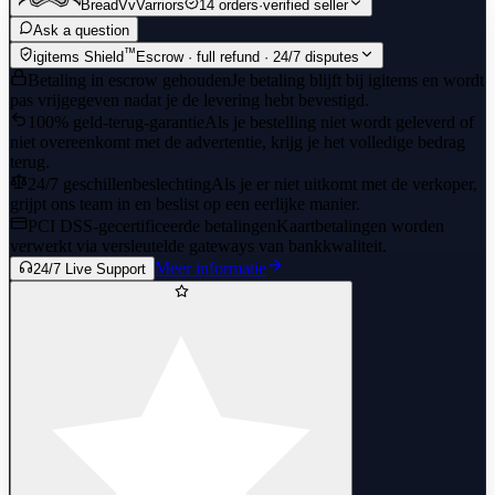
BreadVvVarriors
14 orders
·
verified seller
Ask a question
™
igitems Shield
Escrow · full refund · 24/7 disputes
Betaling in escrow gehouden
Je betaling blijft bij igitems en wordt
pas vrijgegeven nadat je de levering hebt bevestigd.
100% geld-terug-garantie
Als je bestelling niet wordt geleverd of
niet overeenkomt met de advertentie, krijg je het volledige bedrag
terug.
24/7 geschillenbeslechting
Als je er niet uitkomt met de verkoper,
grijpt ons team in en beslist op een eerlijke manier.
PCI DSS-gecertificeerde betalingen
Kaartbetalingen worden
verwerkt via versleutelde gateways van bankkwaliteit.
Meer informatie
24/7 Live Support