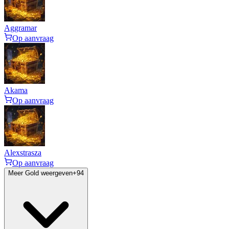
Aggramar
Op aanvraag
Akama
Op aanvraag
Alexstrasza
Op aanvraag
Meer Gold weergeven
+
94