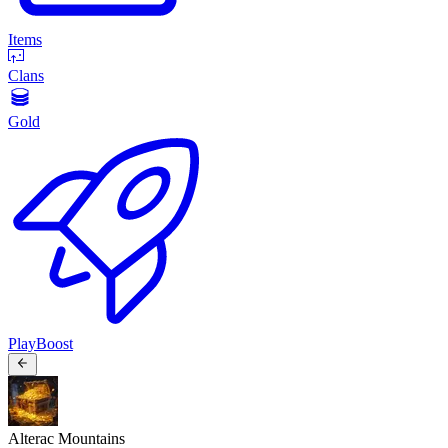
Items
Clans
Gold
PlayBoost
Alterac Mountains