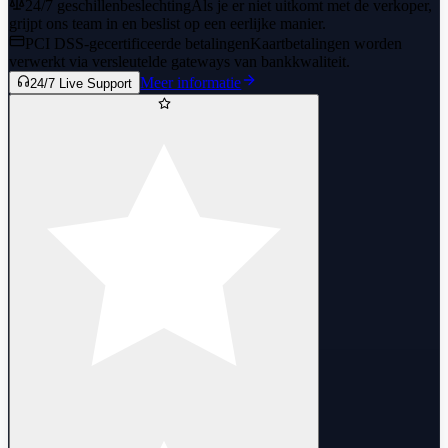
24/7 geschillenbeslechting
Als je er niet uitkomt met de verkoper,
grijpt ons team in en beslist op een eerlijke manier.
PCI DSS-gecertificeerde betalingen
Kaartbetalingen worden
verwerkt via versleutelde gateways van bankkwaliteit.
Meer informatie
24/7 Live Support