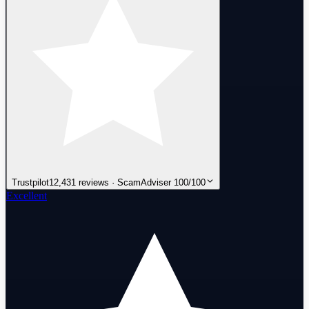
Trustpilot
12,431 reviews · ScamAdviser 100/100
Excellent