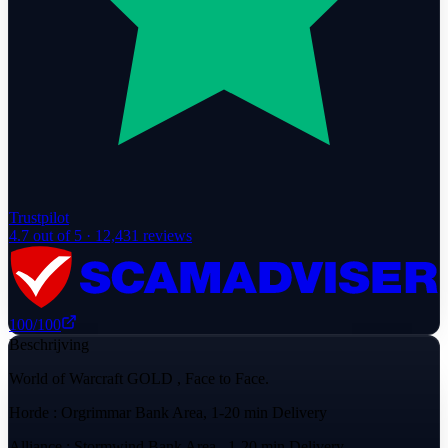
Trustpilot
4.7
out of 5 ·
12,431
reviews
100
/100
Beschrijving
World of Warcraft GOLD , Face to Face.
Horde : Orgrimmar Bank Area, 1-20 min Delivery
Alliance : Stormwind Bank Area , 1-20 min Delivery