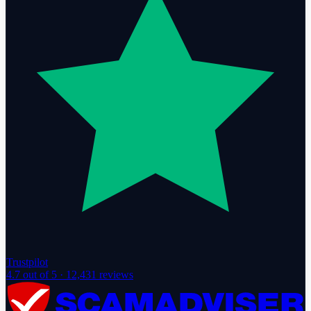
Trustpilot
4.7
out of 5 ·
12,431
reviews