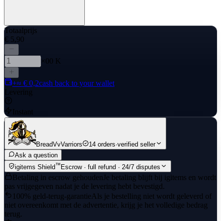
Totaalprijs
€ 5,90
×00 K
+≈ € 0,2
cash back to your wallet
Levering
Instant
BreadVvVarriors
14 orders
·
verified seller
Ask a question
™
igitems Shield
Escrow · full refund · 24/7 disputes
Betaling in escrow gehouden
Je betaling blijft bij igitems en wordt
pas vrijgegeven nadat je de levering hebt bevestigd.
100% geld-terug-garantie
Als je bestelling niet wordt geleverd of
niet overeenkomt met de advertentie, krijg je het volledige bedrag
terug.