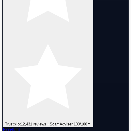
Trustpilot
12,431 reviews · ScamAdviser 100/100
Excellent