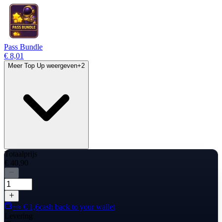
Pass Bundle
€ 8,01
Meer Top Up weergeven
+
2
Totaalprijs
€ 40,90
+≈ € 1,6
cash back to your wallet
Levering