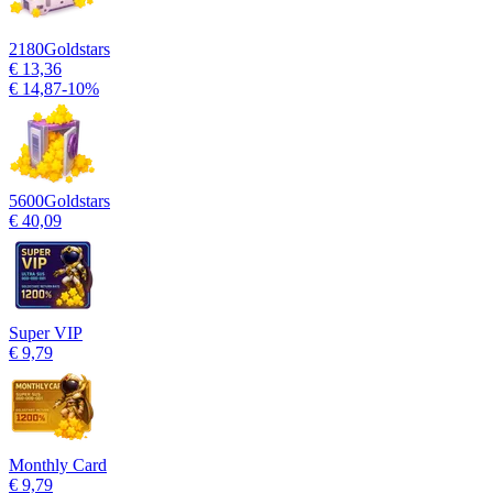
2180
Goldstars
€ 13,36
€ 14,87
-
10
%
5600
Goldstars
€ 40,09
Super VIP
€ 9,79
Monthly Card
€ 9,79