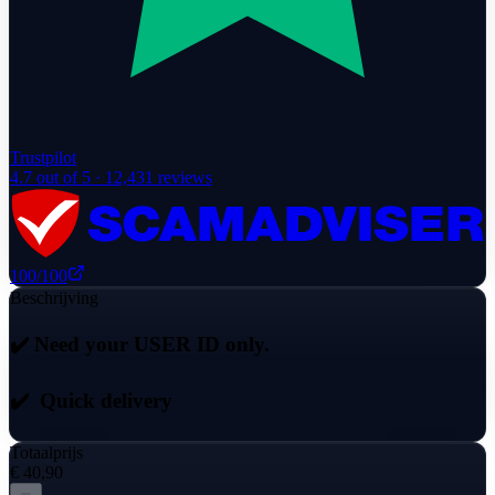
Trustpilot
4.7
out of 5 ·
12,431
reviews
100
/100
Beschrijving
✔️
Need your USER ID only.
✔️
Quick delivery
Totaalprijs
€ 40,90