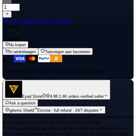
+≈ € 1,6
cash back to your wallet
Levering
Instant
Nu kopen
In winkelwagen
Toevoegen aan favorieten
Payment held in escrow until you confirm delivery
Eyad Store
4.88
·
2.4K orders
·
verified seller
Ask a question
™
igitems Shield
Escrow · full refund · 24/7 disputes
Betaling in escrow gehouden
Je betaling blijft bij igitems en wordt
pas vrijgegeven nadat je de levering hebt bevestigd.
100% geld-terug-garantie
Als je bestelling niet wordt geleverd of
niet overeenkomt met de advertentie, krijg je het volledige bedrag