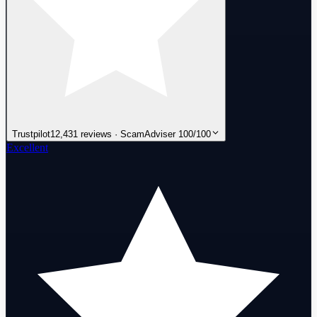
Trustpilot
12,431 reviews · ScamAdviser 100/100
Excellent