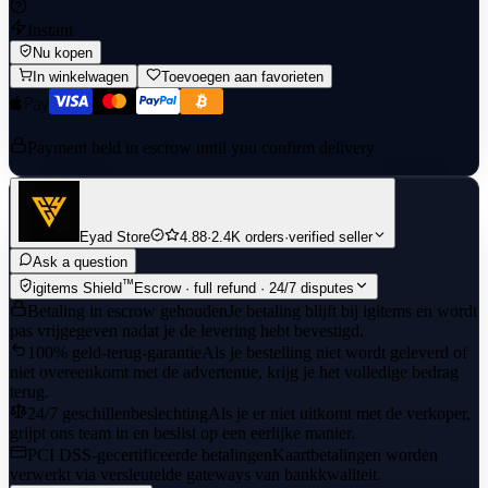
Instant
Nu kopen
In winkelwagen
Toevoegen aan favorieten
Payment held in escrow until you confirm delivery
Eyad Store
4.88
·
2.4K orders
·
verified seller
Ask a question
™
igitems Shield
Escrow · full refund · 24/7 disputes
Betaling in escrow gehouden
Je betaling blijft bij igitems en wordt
pas vrijgegeven nadat je de levering hebt bevestigd.
100% geld-terug-garantie
Als je bestelling niet wordt geleverd of
niet overeenkomt met de advertentie, krijg je het volledige bedrag
terug.
24/7 geschillenbeslechting
Als je er niet uitkomt met de verkoper,
grijpt ons team in en beslist op een eerlijke manier.
PCI DSS-gecertificeerde betalingen
Kaartbetalingen worden
verwerkt via versleutelde gateways van bankkwaliteit.