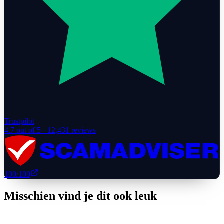
Trustpilot
4.7
out of 5 ·
12,431
reviews
100
/100
Misschien vind je dit ook leuk