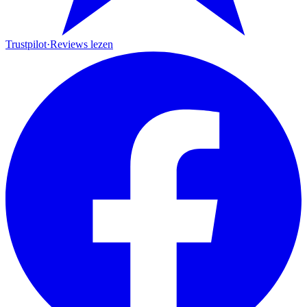
Trustpilot
·
Reviews lezen