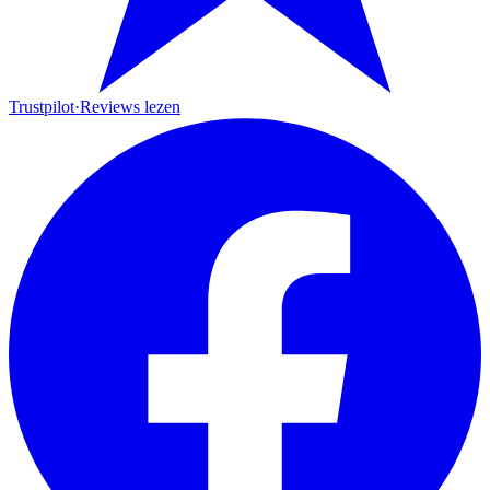
Trustpilot
·
Reviews lezen