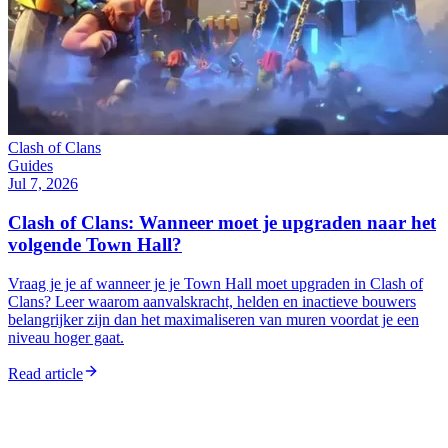
Clash of Clans
Guides
Jul 7, 2026
Clash of Clans: Wanneer moet je upgraden naar het
volgende Town Hall?
Vraag je je af wanneer je je Town Hall moet upgraden in Clash of
Clans? Leer waarom aanvalskracht, helden en inactieve bouwers
belangrijker zijn dan het maximaliseren van muren voordat je een
niveau hoger gaat.
Read article