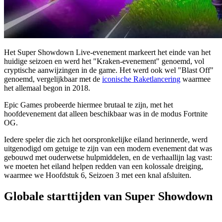
Het Super Showdown Live-evenement markeert het einde van het
huidige seizoen en werd het "Kraken-evenement" genoemd, vol
cryptische aanwijzingen in de game. Het werd ook wel "Blast Off"
genoemd, vergelijkbaar met de
iconische Raketlancering
waarmee
het allemaal begon in 2018.
Epic Games probeerde hiermee brutaal te zijn, met het
hoofdevenement dat alleen beschikbaar was in de modus Fortnite
OG.
Iedere speler die zich het oorspronkelijke eiland herinnerde, werd
uitgenodigd om getuige te zijn van een modern evenement dat was
gebouwd met ouderwetse hulpmiddelen, en de verhaallijn lag vast:
we moeten het eiland helpen redden van een kolossale dreiging,
waarmee we Hoofdstuk 6, Seizoen 3 met een knal afsluiten.
Globale starttijden van Super Showdown