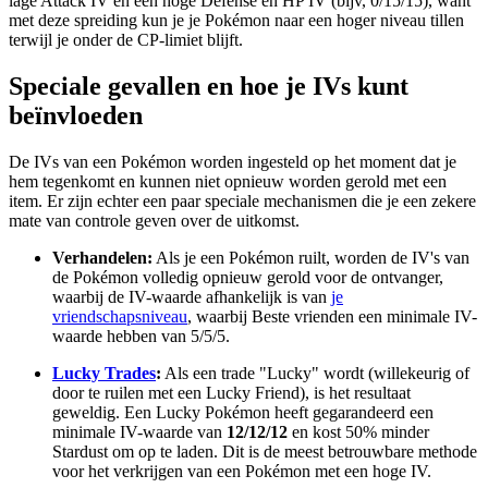
lage Attack IV en een hoge Defense en HP IV (bijv, 0/15/15), want
met deze spreiding kun je je Pokémon naar een hoger niveau tillen
terwijl je onder de CP-limiet blijft.
Speciale gevallen en hoe je IVs kunt
beïnvloeden
De IVs van een Pokémon worden ingesteld op het moment dat je
hem tegenkomt en kunnen niet opnieuw worden gerold met een
item. Er zijn echter een paar speciale mechanismen die je een zekere
mate van controle geven over de uitkomst.
Verhandelen:
Als je een Pokémon ruilt, worden de IV's van
de Pokémon volledig opnieuw gerold voor de ontvanger,
waarbij de IV-waarde afhankelijk is van
je
vriendschapsniveau
, waarbij Beste vrienden een minimale IV-
waarde hebben van 5/5/5.
Lucky Trades
:
Als een trade "Lucky" wordt (willekeurig of
door te ruilen met een Lucky Friend), is het resultaat
geweldig. Een Lucky Pokémon heeft gegarandeerd een
minimale IV-waarde van
12/12/12
en kost 50% minder
Stardust om op te laden. Dit is de meest betrouwbare methode
voor het verkrijgen van een Pokémon met een hoge IV.