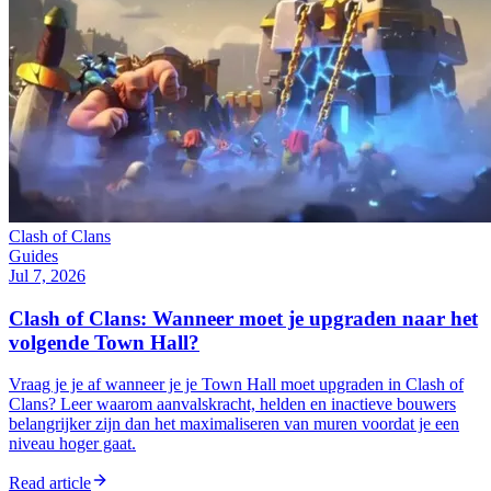
Clash of Clans
Guides
Jul 7, 2026
Clash of Clans: Wanneer moet je upgraden naar het
volgende Town Hall?
Vraag je je af wanneer je je Town Hall moet upgraden in Clash of
Clans? Leer waarom aanvalskracht, helden en inactieve bouwers
belangrijker zijn dan het maximaliseren van muren voordat je een
niveau hoger gaat.
Read article