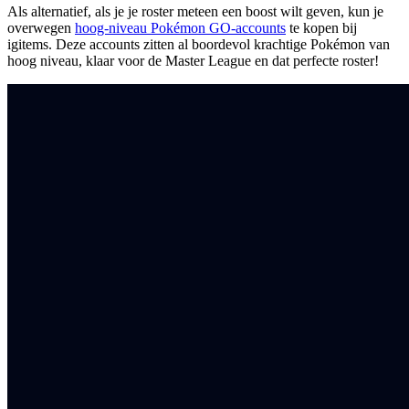
Als alternatief, als je je roster meteen een boost wilt geven, kun je
overwegen
hoog-niveau Pokémon GO-accounts
te kopen bij
igitems. Deze accounts zitten al boordevol krachtige Pokémon van
hoog niveau, klaar voor de Master League en dat perfecte roster!