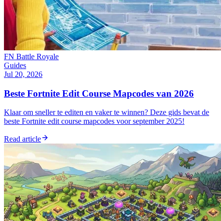
FN Battle Royale
Guides
Jul 20, 2026
Beste Fortnite Edit Course Mapcodes van 2026
Klaar om sneller te editen en vaker te winnen? Deze gids bevat de
beste Fortnite edit course mapcodes voor september 2025!
Read article