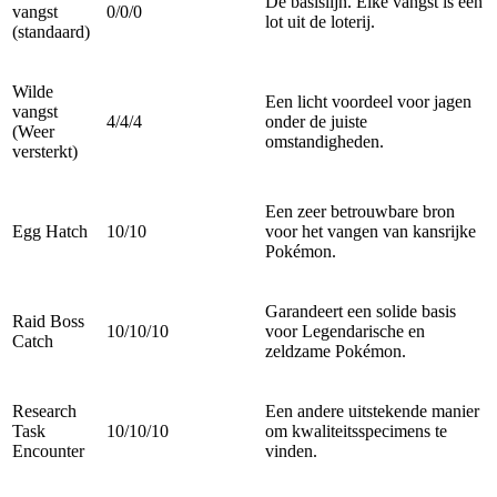
De basislijn. Elke vangst is een
vangst
0/0/0
lot uit de loterij.
(standaard)
Wilde
Een licht voordeel voor jagen
vangst
4/4/4
onder de juiste
(Weer
omstandigheden.
versterkt)
Een zeer betrouwbare bron
Egg Hatch
10/10
voor het vangen van kansrijke
Pokémon.
Garandeert een solide basis
Raid Boss
10/10/10
voor Legendarische en
Catch
zeldzame Pokémon.
Research
Een andere uitstekende manier
Task
10/10/10
om kwaliteitsspecimens te
Encounter
vinden.