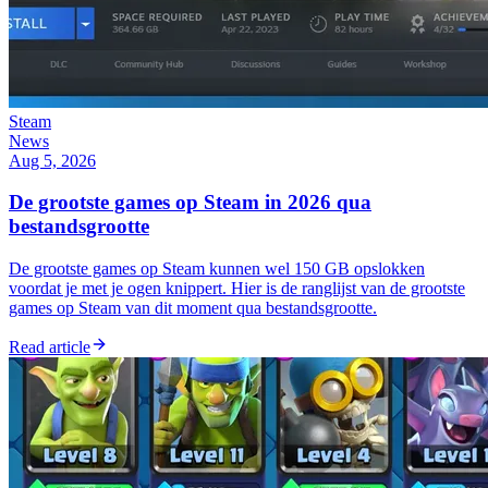
Steam
News
Aug 5, 2026
De grootste games op Steam in 2026 qua
bestandsgrootte
De grootste games op Steam kunnen wel 150 GB opslokken
voordat je met je ogen knippert. Hier is de ranglijst van de grootste
games op Steam van dit moment qua bestandsgrootte.
Read article