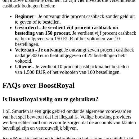
om trouwe klanten te belonen. Er zijn vier niveaus die verschillende
cashback bedragen bieden:
Beginner -
Je ontvangt drie procent cashback zonder geld uit
te geven of te bestellen.
Gevorderd - Je verdient vijf procent cashback na
besteding van 150 procent.
Je verdient vijf procent cashback
na het uitgeven van 150 EUR of het voltooien van 10
bestellingen.
Veteraan - Je ontvangt
Je ontvangt zeven procent cashback
nadat je 300 euro hebt uitgegeven of 25 bestellingen hebt
voltooid.
Ultieme -
Je verdient 10 procent cashback na het besteden
van 1.500 EUR of het voltooien van 100 bestellingen.
FAQs over BoostRoyal
Is BoostRoyal veilig om te gebruiken?
LoL Smurfen is een grijs gebied omdat de algemene voorwaarden
van het spel beweren dat het illegaal is. Veilige boosting providers
werken echter hard om ervoor te zorgen dat de accounts van klanten
beveiligd zijn en vertrouwelijk blijven.
BoostRoyal is veilig om te gebruiken en het is onwaarschijnlijk dat