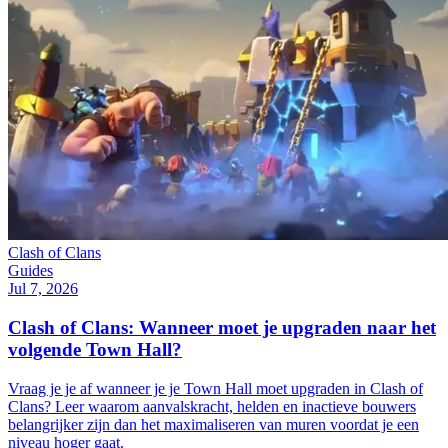
Clash of Clans
Guides
Jul 7, 2026
Clash of Clans: Wanneer moet je upgraden naar het
volgende Town Hall?
Vraag je je af wanneer je je Town Hall moet upgraden in Clash of
Clans? Leer waarom aanvalskracht, helden en inactieve bouwers
belangrijker zijn dan het maximaliseren van muren voordat je een
niveau hoger gaat.