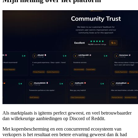
Als marktplaats is igitems perfect geweest, en veel betrouwbaarder
dan willekeurige aanbiedingen op Discord of Reddit.
Met kopersbescherming en een concurrerend ecosysteem van
verkopers is het resultaat een betere ervaring geweest dan ik had