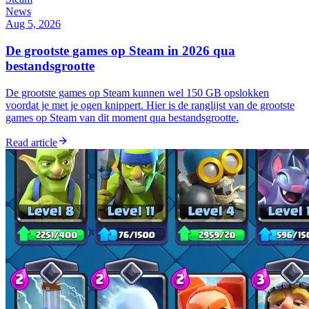
News
Aug 5, 2026
De grootste games op Steam in 2026 qua
bestandsgrootte
De grootste games op Steam kunnen wel 150 GB opslokken
voordat je met je ogen knippert. Hier is de ranglijst van de grootste
games op Steam van dit moment qua bestandsgrootte.
Read article