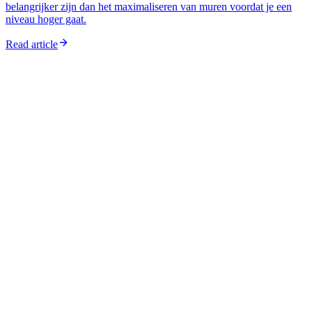
belangrijker zijn dan het maximaliseren van muren voordat je een
niveau hoger gaat.
Read article