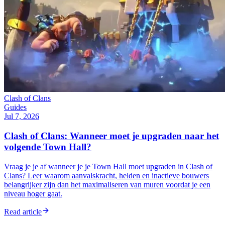
Clash of Clans
Guides
Jul 7, 2026
Clash of Clans: Wanneer moet je upgraden naar het
volgende Town Hall?
Vraag je je af wanneer je je Town Hall moet upgraden in Clash of
Clans? Leer waarom aanvalskracht, helden en inactieve bouwers
belangrijker zijn dan het maximaliseren van muren voordat je een
niveau hoger gaat.
Read article