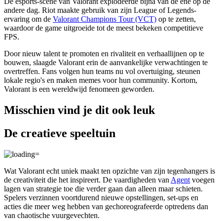
De esports-scene van Valorant explodeerde bijna van de ene op de
andere dag. Riot maakte gebruik van zijn League of Legends-
ervaring om de
Valorant Champions Tour (VCT)
op te zetten,
waardoor de game uitgroeide tot de meest bekeken competitieve
FPS.
Door nieuw talent te promoten en rivaliteit en verhaallijnen op te
bouwen, slaagde Valorant erin de aanvankelijke verwachtingen te
overtreffen. Fans volgen hun teams nu vol overtuiging, steunen
lokale regio's en maken memes voor hun community. Kortom,
Valorant is een wereldwijd fenomeen geworden.
Misschien vind je dit ook leuk
De creatieve speeltuin
Wat Valorant echt uniek maakt ten opzichte van zijn tegenhangers is
de creativiteit die het inspireert. De vaardigheden van
Agent
voegen
lagen van strategie toe die verder gaan dan alleen maar schieten.
Spelers verzinnen voortdurend nieuwe opstellingen, set-ups en
acties die meer weg hebben van gechoreografeerde optredens dan
van chaotische vuurgevechten.