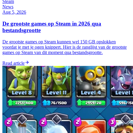
Steam
News
Aug 5, 2026
De grootste games op Steam in 2026 qua
bestandsgrootte
De grootste games op Steam kunnen wel 150 GB opslokken
voordat je met je ogen knippert. Hier is de ranglijst van de grootste
games op Steam van dit moment qua bestandsgrootte.
Read article