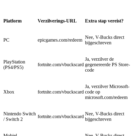
Platform
Verzilverings-URL
Extra stap vereist?
Nee, V-Bucks direct
PC
epicgames.com/redeem
bijgeschreven
Ja, verzilver de
PlayStation
fortnite.com/vbuckscard
gegenereerde PS Store-
(PS4/PS5)
code
Ja, verzilver Microsoft-
Xbox
fortnite.com/vbuckscard
code op
microsoft.com/redeem
Nintendo Switch
Nee, V-Bucks direct
fortnite.com/vbuckscard
/ Switch 2
bijgeschreven
Mobiel
Nee, V-Bucks direct