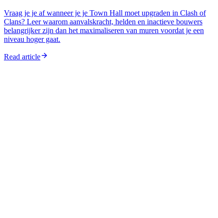
Vraag je je af wanneer je je Town Hall moet upgraden in Clash of
Clans? Leer waarom aanvalskracht, helden en inactieve bouwers
belangrijker zijn dan het maximaliseren van muren voordat je een
niveau hoger gaat.
Read article