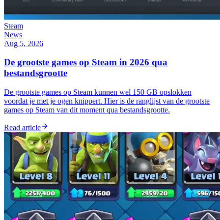
Steam
News
Aug 5, 2026
De grootste games op Steam in 2026 qua
bestandsgrootte
De grootste games op Steam kunnen wel 150 GB opslokken
voordat je met je ogen knippert. Hier is de ranglijst van de grootste
games op Steam van dit moment qua bestandsgrootte.
Read article