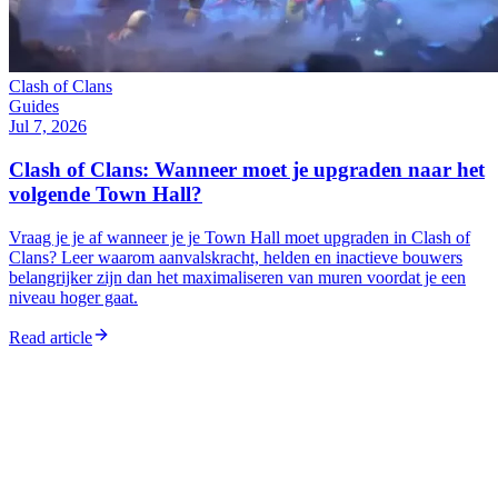
Clash of Clans
Guides
Jul 7, 2026
Clash of Clans: Wanneer moet je upgraden naar het
volgende Town Hall?
Vraag je je af wanneer je je Town Hall moet upgraden in Clash of
Clans? Leer waarom aanvalskracht, helden en inactieve bouwers
belangrijker zijn dan het maximaliseren van muren voordat je een
niveau hoger gaat.
Read article