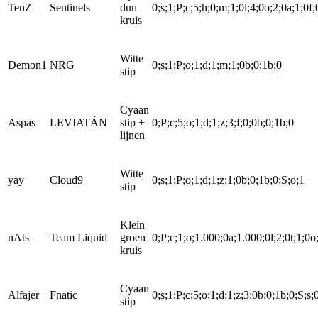
TenZ
Sentinels
dun
0;s;1;P;c;5;h;0;m;1;0l;4;0o;2;0a;1;0f;
kruis
Witte
Demon1
NRG
0;s;1;P;o;1;d;1;m;1;0b;0;1b;0
stip
Cyaan
Aspas
LEVIATÁN
stip +
0;P;c;5;o;1;d;1;z;3;f;0;0b;0;1b;0
lijnen
Witte
yay
Cloud9
0;s;1;P;o;1;d;1;z;1;0b;0;1b;0;S;o;1
stip
Klein
nAts
Team Liquid
groen
0;P;c;1;o;1.000;0a;1.000;0l;2;0t;1;0o
kruis
Cyaan
Alfajer
Fnatic
0;s;1;P;c;5;o;1;d;1;z;3;0b;0;1b;0;S;s;
stip