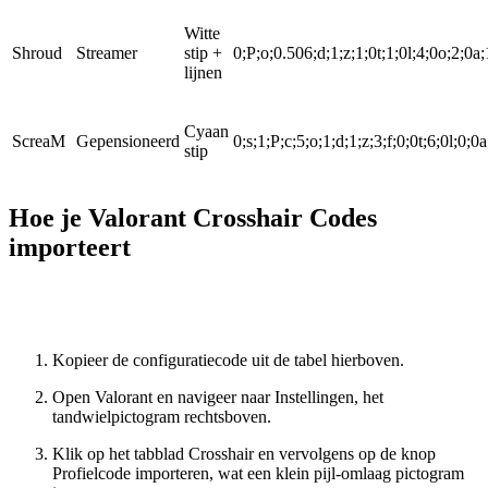
Witte
Shroud
Streamer
stip +
0;P;o;0.506;d;1;z;1;0t;1;0l;4;0o;2;0a;
lijnen
Cyaan
ScreaM
Gepensioneerd
0;s;1;P;c;5;o;1;d;1;z;3;f;0;0t;6;0l;0;0
stip
Hoe je Valorant Crosshair Codes
importeert
Kopieer de configuratiecode uit de tabel hierboven.
Open Valorant en navigeer naar Instellingen, het
tandwielpictogram rechtsboven.
Klik op het tabblad Crosshair en vervolgens op de knop
Profielcode importeren, wat een klein pijl-omlaag pictogram