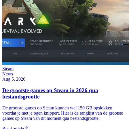
Steam
News
Aug 5, 2026
De grootste games op Steam in 2026 qua
bestandsgrootte
De grootste games op Steam kunnen wel 150 GB opslokken
voordat je met je ogen knippert. Hier is de ranglijst van de grootste
games op Steam van dit moment qua bestandsgrootte.
Read article