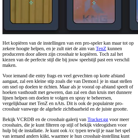
Het kopiëren van de instellingen van een pro-speler kan maar tot op
zekere hoogte helpen, en je zult niet de aim van
TenZ
kunnen
produceren door alleen zijn crosshair te kopiëren. Toch zal het
kiezen van de perfecte stijl die bij jouw speelstijl past een verschil
maken.
Voor iemand die entry frags en veel gevechten op korte afstand
aangaat, zal een kleine stip zoals die van Demon1 je in staat stellen
om snel op doelen te richten. Maar als je vooral op afstand speelt of
hoeken vasthoudt met geweren, dan zal een dun kruis met dunnere
lijnen helpen om doelen te volgen en spray te beheersen,
vergelijkbaar met TenZ en nAts. Dit is ook de populairste pro-
crosshair vanwege de algehele zichtbaarheid en de juiste grootte.
Bekijk VCRDB en de crosshair-galerij van
Tracker.gg
voor meer
crosshairs, die je kunt filteren op stijl of bekijk videogidsen voor
hulp bij de installatie. Je kunt ook /cc typen terwijl je naar het spel
van iemand anders kijkt, waarmee je hun crosshair-instelling kunt