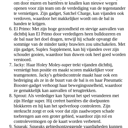
om door muren en barrières te knallen kan nieuwe wegen
openen voor zijn team om de verdediging van de tegenstander
te vernietigen. Zijn gadget, Satchel Charge, kan vijanden ook
verdoven, waardoor het makkelijker wordt om de bal in
handen te krijgen.
El Primo: Met zijn hoge gezondheid en stevige aanvallen van
dichtbij kan El Primo door verdedigers heen bulldozeren en
de bal naar het doel dragen, terwijl hij schade opvangt die
sommige van de minder tanky brawlers zou uitschakelen. Met
zijn gadget, Suplex Supplement, kan hij vijanden over zijn
schouder gooien, waardoor hun duwen ook heel goed worden
verstoord.
Jacky: Haar Holey Moley-super trekt vijanden dichtbij,
vernietigt hun positie en maakt scoren makkelijker voor
teamgenoten. Jacky's gebiedscontrole maakt haar ook een
bedreiging als ze in de buurt van de bal is en haar Pneumatic
Booster-gadget verhoogt haar bewegingssnelheid, waardoor
ze gemakkelijk kan aanvallen of terugtrekken.
Sprout: Als verdediger kan Sprout het spel veranderen met
zijn Hedge super. Hij creëert barrières die doelpunten
blokkeren en hij kan het spelverloop controleren. Zijn
sterkracht zorgt er ook voor dat zijn zaadworpen schade
toebrengen aan een groter gebied, waardoor zijn rol en
controlevermogen op de kaart worden verbeterd.
Squeak: Squeaks gebiedsontzeggende vaardigheden kunnen