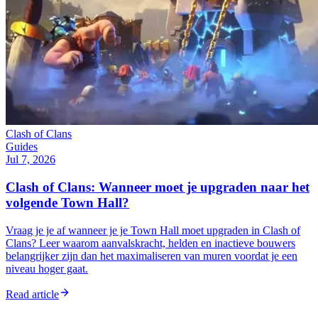
Clash of Clans
Guides
Jul 7, 2026
Clash of Clans: Wanneer moet je upgraden naar het
volgende Town Hall?
Vraag je je af wanneer je je Town Hall moet upgraden in Clash of
Clans? Leer waarom aanvalskracht, helden en inactieve bouwers
belangrijker zijn dan het maximaliseren van muren voordat je een
niveau hoger gaat.
Read article