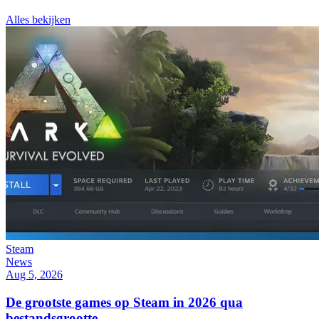
Alles bekijken
Steam
News
Aug 5, 2026
De grootste games op Steam in 2026 qua
bestandsgrootte