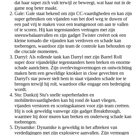
dat haar super zich vult terwijl ze beweegt, wat haar nut in de
game nog beter maakt.
Gale: Gale staat bekend om zijn CC-vaardigheden en kan zijn
super gebruiken om vijanden van het doel weg te duwen of
een pad vrij te maken voor een teamgenoot om aan te vallen
of te scoren. Hij kan tegenstanders vertragen met zijn
sneeuwbalaanvallen en zijn gadget Twister creëert ook een
kleine tornado die vijanden kan verdoven en schade kan
toebrengen, waardoor zijn team de controle kan behouden op
die cruciale momenten.
Darryl: Als rollende tank kan Darryl met zijn Barrel Roll
super door vijandelijke tegenstanders heen breken en enorme
schade aanrichten. Zijn overlevingsvermogen en ontwrichting
maken hem een geweldige knokker in close gevechten en
Darryl's star power stelt hem in staat vijanden schade toe te
brengen terwijl hij rolt, waardoor elke engage een bedreiging
wordt.
Stu: Dankzij Stu's snelle superherladen en
mobiliteitsvaardigheden kan hij rond de kaart vliegen,
vijanden verstoren en scoringskansen voor zijn team creëren.
Hij is ook geweldig vanwege zijn gadget Breakthrough,
waarmee hij door muren kan breken en onderweg schade kan
toebrengen.
Dynamike: Dynamike is geweldig in het afbreken van
verdedigingen met zijn explosieve aanvallen. Zijn vermogen