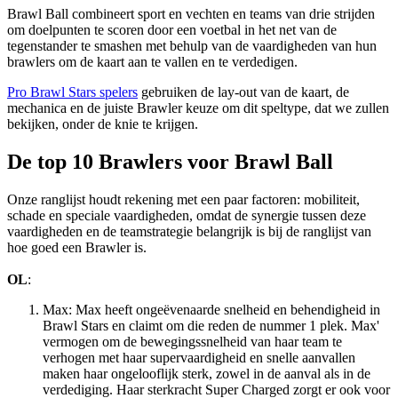
Brawl Ball combineert sport en vechten en teams van drie strijden
om doelpunten te scoren door een voetbal in het net van de
tegenstander te smashen met behulp van de vaardigheden van hun
brawlers om de kaart aan te vallen en te verdedigen.
Pro Brawl Stars spelers
gebruiken de lay-out van de kaart, de
mechanica en de juiste Brawler keuze om dit speltype, dat we zullen
bekijken, onder de knie te krijgen.
De top 10 Brawlers voor Brawl Ball
Onze ranglijst houdt rekening met een paar factoren: mobiliteit,
schade en speciale vaardigheden, omdat de synergie tussen deze
vaardigheden en de teamstrategie belangrijk is bij de ranglijst van
hoe goed een Brawler is.
OL
:
Max: Max heeft ongeëvenaarde snelheid en behendigheid in
Brawl Stars en claimt om die reden de nummer 1 plek. Max'
vermogen om de bewegingssnelheid van haar team te
verhogen met haar supervaardigheid en snelle aanvallen
maken haar ongelooflijk sterk, zowel in de aanval als in de
verdediging. Haar sterkracht Super Charged zorgt er ook voor