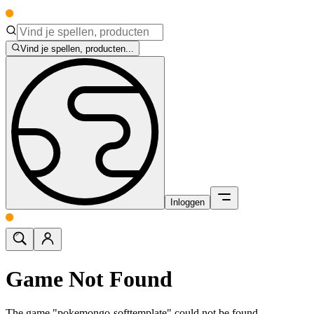
Vind je spellen, producten...
Inloggen
Game Not Found
The game "pokemongo-softtemplate" could not be found.