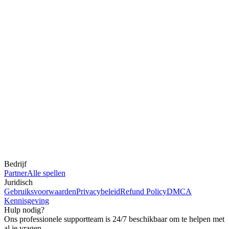
Bedrijf
Partner
Alle spellen
Juridisch
Gebruiksvoorwaarden
Privacybeleid
Refund Policy
DMCA
Kennisgeving
Hulp nodig?
Ons professionele supportteam is 24/7 beschikbaar om te helpen met
al je vragen.