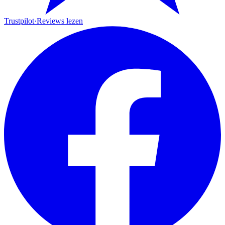
Trustpilot
·
Reviews lezen